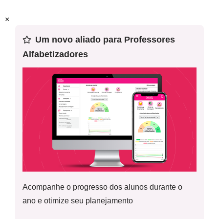
Habilidade(s) da BNCC
:
(EF03HI09) Mapear os espaços
×
públicos no lugar em que vive (ruas, praças, escolas,
hospitais, prédios da Prefeitura e da Câmara de
Um novo aliado para Professores
Vereadores etc.) e identificar suas funções.
Alfabetizadores
Palavras-Chave:
Espaços Públicos; Cidade; Prefeitura
Acompanhe o progresso dos alunos durante o
ano e otimize seu planejamento