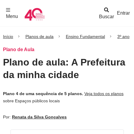
F
c
h
a
r
M
e
n
Logo
e
u
Entrar
Menu
Buscar
Nova
Escola
Início
Planos de aula
Ensino Fundamental
3º ano
Plano de Aula
Plano de aula: A Prefeitura
da minha cidade
Plano 4 de uma sequência de 5 planos.
Veja todos os planos
sobre Espaços públicos locais
Por:
Renata da Silva Gonçalves