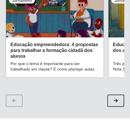
Jornalismo
Jornali
Educação empreendedora: 4 propostas
Educado
para trabalhar a formação cidadã dos
dos alu
alunos
Por que o tema é importante para ser
Três pro
trabalhado em classe? E como planejar aulas
Nota 10,
que façam a turma pensar sobre ele? Confira
component
sugestões para inspirar a preparação de aulas
evidenci
focadas na formação cidadã dos alunos
engajame
durante o Ensino Fundamental
desenvol
significat