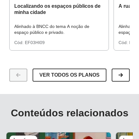
Localizando os espaços públicos de
A rua é 
minha cidade
Alinhado à BNCC do tema A noção de
Alinhado 
espaço público e privado.
espaço púb
Cód:
EF03HI09
Cód:
EF03
VER TODOS OS PLANOS
Conteúdos relacionados