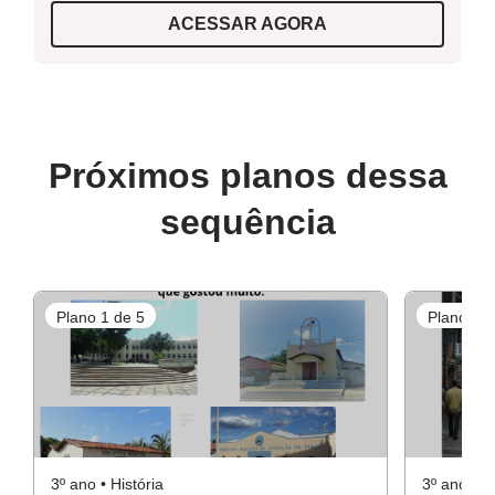
ACESSAR AGORA
Próximos planos dessa
sequência
Plano 1 de 5
Plano 2 d
3º ano • História
3º ano • Hi