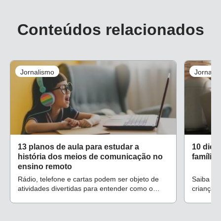
Conteúdos relacionados
Jornalismo
Jornali
13 planos de aula para estudar a
10 dica
história dos meios de comunicação no
família
ensino remoto
Rádio, telefone e cartas podem ser objeto de
Saiba co
atividades divertidas para entender como o
crianças
homem partiu da conversa privada para os
continui
meios de comunicação em massa