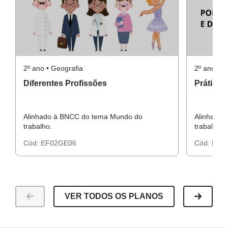
2º ano • Geografia
2º ano • G
Diferentes Profissões
Práticas
Alinhado à BNCC do tema Mundo do
Alinhado 
trabalho.
trabalho.
Cód:
EF02GE06
Cód:
EF0
VER TODOS OS PLANOS