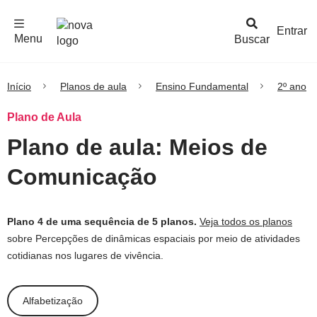
F
c
h
a
r
M
e
n
Logo
e
u
Entrar
Menu
Buscar
Nova
Escola
Início
Planos de aula
Ensino Fundamental
2º ano
Plano de Aula
Plano de aula: Meios de
Comunicação
Plano 4 de uma sequência de 5 planos.
Veja todos os planos
sobre Percepções de dinâmicas espaciais por meio de atividades
cotidianas nos lugares de vivência.
Alfabetização