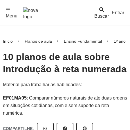
F
c
h
a
r
M
e
n
Logo
e
u
Entrar
Menu
Buscar
Nova
Escola
Início
Planos de aula
Ensino Fundamental
1º ano
10 planos de aula sobre
Introdução à reta numerada
Material para trabalhar as habilidades:
EF01MA05
: Comparar números naturais de até duas ordens
em situações cotidianas, com e sem suporte da reta
numérica.
COMPARTILHE: