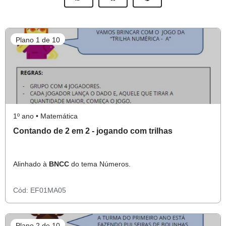
Plano 1 de 10
1º ano • Matemática
Contando de 2 em 2 - jogando com trilhas
Alinhado à
BNCC
do tema Números.
Cód:
EF01MA05
Plano 2 de 10