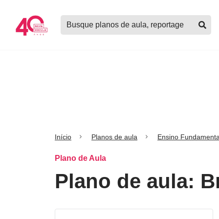
Logo
Buscar
Nova
planos
Escola
de
aula,
notícias,
cursos
e
mais
Início
Planos de aula
Ensino Fundamenta
Plano de Aula
Plano de aula: B