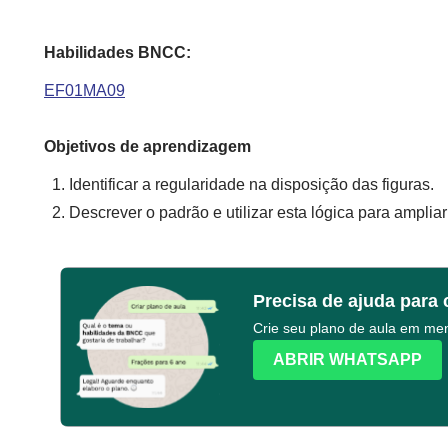
Habilidades BNCC:
EF01MA09
Objetivos de aprendizagem
Identificar a regularidade na disposição das figuras.
Descrever o padrão e utilizar esta lógica para amplia
Precisa de ajuda para 
Crie seu plano de aula em m
ABRIR WHATSAPP