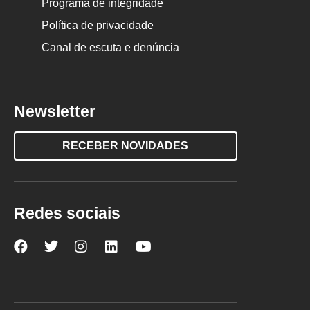
Programa de integridade
Política de privacidade
Canal de escuta e denúncia
Newsletter
RECEBER NOVIDADES
Redes sociais
Nova
Nova
Nova
Nova
Nova
Escola
Escola
Escola
Escola
Escola
no
no
no
no
no
Facebook
Twitter
Instagram
LinkedIn
YouTube