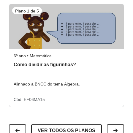
Plano 1 de 5
P
6º ano • Matemática
6º
Como dividir as figurinhas?
Q
Alinhado à BNCC do tema Álgebra.
Al
Cód:
EF06MA15
C
VER TODOS OS PLANOS