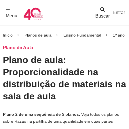
F
c
h
a
r
M
e
n
Logo
e
u
Entrar
Menu
Buscar
Nova
Escola
Início
Planos de aula
Ensino Fundamental
1º ano
Plano de Aula
Plano de aula:
Proporcionalidade na
distribuição de materiais na
sala de aula
Plano 2 de uma sequência de 5 planos.
Veja todos os planos
sobre Razão na partilha de uma quantidade em duas partes