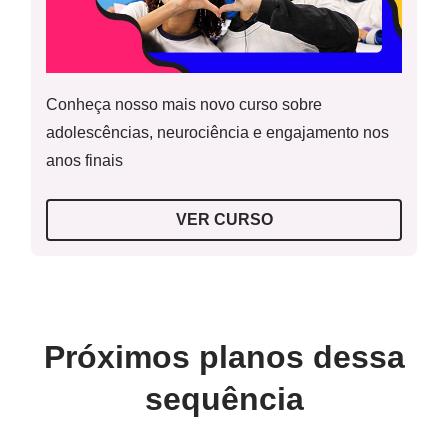
Resolução da atividade principal
Caderno, lápis e borracha;
Atividades impressas em folhas, coladas no caderno ou
não.
Conheça nosso mais novo curso sobre
adolescências, neurociência e engajamento nos
Resolução da atividade complementar
anos finais
VER CURSO
Resolução do raio x
Próximos planos dessa
sequência