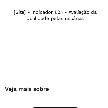
Ouço muito das crianças: "Fui a todas as aulas,
estudei em casa e não concordo com as notas
que recebi". O professor retruca, afirmando que
o estudante é preguiçoso e não entendeu a
matéria. Esse descompasso revela o grande
abismo que existe entre as pessoas e interfere
no processo de aprendizagem.
Quem está com a razão, os professores ou os alunos?
O objetivo de minhas pesquisas não é
Charlot
encontrar vítimas e vilões. Os dois lados têm
suas razões. E digo isso com sinceridade. Qual
Veja mais sobre
a trajetória de alunos e professores na
construção do saber? Isso sim é importante e