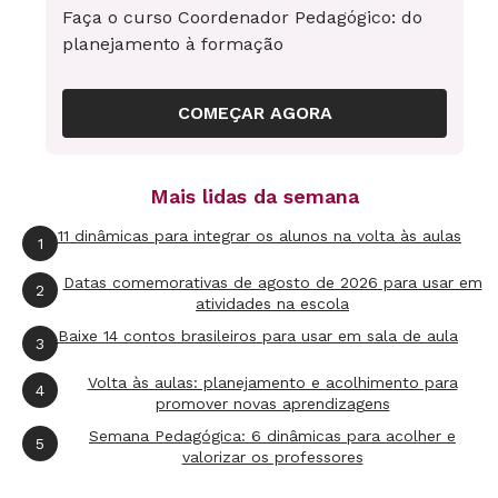
esse aluno, isso é uma injustiça, algo ilógico. A
Faça o curso Coordenador Pedagógico: do
maioria dos estudantes gosta de ir à escola
planejamento à formação
para comer, namorar e brincar. Nunca ouço que
é um lugar para aprender. Para eles, os estudos,
COMEÇAR AGORA
os trabalhos e as pesquisas existem para
atender apenas aos interesses da escola. Assim,
Mais lidas da semana
professores pensam que ensinam e alunos
pensam que estudam.
11 dinâmicas para integrar os alunos na volta às aulas
1
Datas comemorativas de agosto de 2026 para usar em
2
atividades na escola
Como fazer os alunos estudarem e os professores
Baixe 14 contos brasileiros para usar em sala de aula
ensinarem de fato?
3
Há milhares de motivos pelos quais os
Charlot
Volta às aulas: planejamento e acolhimento para
4
jovens imaginam que a escola é o lugar do lazer
promover novas aprendizagens
e não do saber. É importante descobri-los, mais
Semana Pedagógica: 6 dinâmicas para acolher e
5
valorizar os professores
do que criticar. Os conflitos nascem quando o