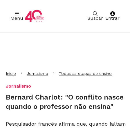
Menu
Buscar
Entrar
Ir para Cabeçalho
Ir para Menu
Ir para conteúdo principal
Ir para Rodapé
Início
Jornalismo
Todas as etapas de ensino
Jornalismo
Bernard Charlot: "O conflito nasce
quando o professor não ensina"
Pesquisador francês afirma que, quando faltam