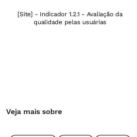
Comecemos por assegurar que bons
professores não precisam ter todas as
respostas, mas estimular, acolher e encaminhar
todas as perguntas. Claro que também é
preciso ensinar. Mas o quê, e com que ênfase? A
escola pode e deve apresentar seus alunos às
Ciências como linguagem, como instrumental
prático e como visão de mundo, dando um
tratamento diferente a essas três dimensões em
cada etapa da formação.
Na Educação Infantil, as crianças começam a
Veja mais sobre
denominar e a qualificar objetos e processos de
vivência imediata - nessa fase, a investigação
também é lúdica. O corpo, os bichos, os