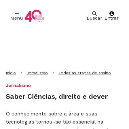
Menu
Buscar
Entrar
Ir para Cabeçalho
Ir para Menu
Ir para conteúdo principal
Ir para Rodapé
Início
Jornalismo
Todas as etapas de ensino
Jornalismo
Saber Ciências, direito e dever
O conhecimento sobre a área e suas
tecnologias tornou-se tão essencial na