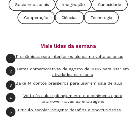
veículos, as florestas, os rios e as ruas são
Socioemocionais
Imaginação
Curiosidade
personagens e cenários de suas fantasias, seus
Cooperação
Ciências
Tecnologia
desenhos e seus textos. Os pequenos
colecionam e classificam folhas, insetos e
parafusos e começam a estabelecer conexões
Mais lidas da semana
causais e práticas. Para que serve a higiene?
11 dinâmicas para integrar os alunos na volta às aulas
Por que os pássaros fazem ninhos? Qual a
1
relação entre nuvens e chuva?
Datas comemorativas de agosto de 2026 para usar em
2
atividades na escola
Baixe 14 contos brasileiros para usar em sala de aula
Já a compreensão de ciclos naturais e seu
3
aproveitamento energético, de equipamentos
Volta às aulas: planejamento e acolhimento para
4
promover novas aprendizagens
mecânicos e eletrônicos e sua forma operativa
Currículo escolar indígena: desafios e oportunidades
e de matérias-primas e processos produtivos
5
exige maturidade maior - assim como o
entendimento mais amplo da sexualidade só faz