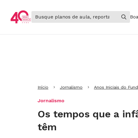
Boa
Ir para Cabeçalho
Ir para Menu
Ir para conteúdo principal
Ir para Rodapé
Início
Jornalismo
Anos Iniciais do Fun
Jornalismo
Os tempos que a infâ
têm