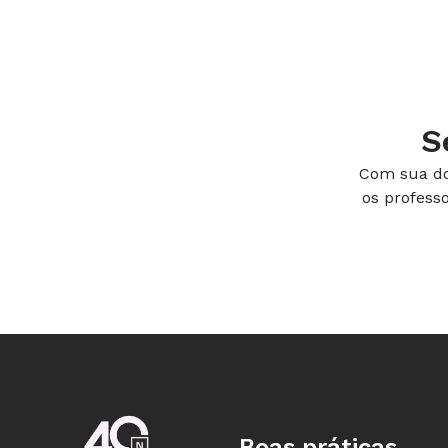
tinham nascido. Uns consideravam qu
em sua residência, e teve até quem a
professora pediu então que com a aju
certidão e coletasse uma série de dad
S
do hospital, além da data e do horár
Com sua do
Na aula seguinte, todos compartilha
os profess
estudantes relataram ter notado que
nasceram. Teve quem ficasse espant
colegas da classe, apesar de não ser
entanto, foi descobrir que a data de 
aniversário.
Elaine buscou conhecer a noção dos 
passado. Para isso, pediu que elenca
Boas práticas