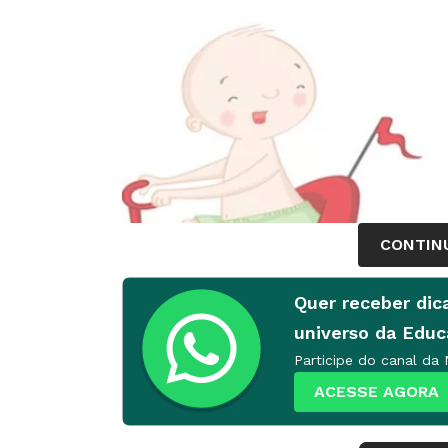
CONTIN
Quer receber dic
universo da Edu
Participe do canal da
2. Memória
Puderam entender que já 
ACESSE AGORA
nasceram.