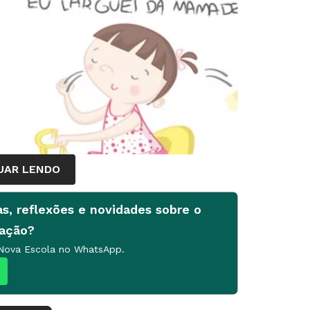
UAR LENDO
as, reflexões e novidades sobre o
cação?
 Nova Escola no WhatsApp.
viveram muita coisa desde que