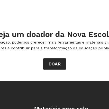
e havia sido em um hospital, outros,
creditasse ter vindo de uma semente. A
da de familiares cada um avaliasse sua
os: o próprio nome, o do pai, da mãe e
eja um doador da Nova Escol
io em que nasceu.
ação, podemos oferecer mais ferramentas e materiais gra
ram as informações encontradas. Alguns
ores e contribuir para a transformação da educação públic
 não viviam na mesma cidade em que
ado por possuir o mesmo sobrenome de
DOAR
em parentes. A maior surpresa, no
nascimento era igual ao dia do
alunos a respeito do seu próprio
Rodapé da Nova Escola
ssem fatos que haviam acontecido
Materiais para sala