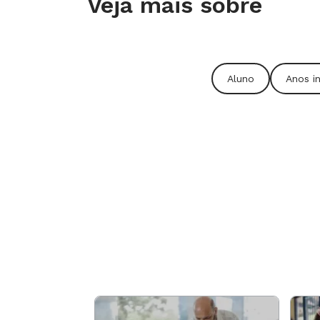
Veja mais sobre
dos alunos.
Aluno
Anos i