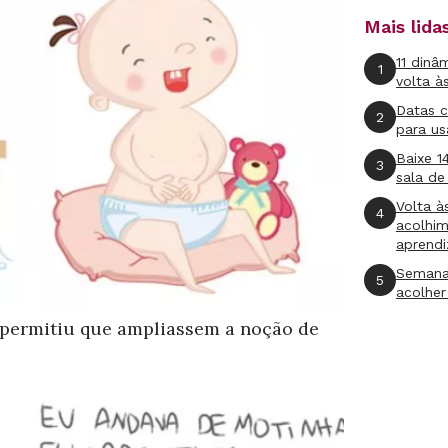
Mais lid
11 dinâ
1
volta à
Datas 
2
para us
Baixe 1
3
sala de
Volta à
4
acolhi
aprend
Semana
5
acolher
, permitiu que ampliassem a noção de