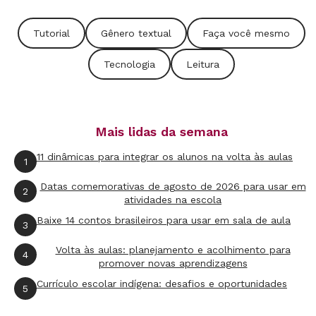
encontradas. E a primeira da lista já aborda a
Tutorial
Gênero textual
Faça você mesmo
atuação de FHC como sociólogo.
Tecnologia
Leitura
Intitle
Para buscar apenas sites que contenham
a palavra requisitada no título, o código a ser
usado é intitle (dar título, em inglês). Para pedir
Mais lidas da semana
documentos com o termo tsunami, por
11 dinâmicas para integrar os alunos na volta às aulas
1
exemplo, escreva intitle:tsunami. Dessa forma,
Datas comemorativas de agosto de 2026 para usar em
serão selecionados apenas sites que sejam
2
atividades na escola
focados realmente nas ondas gigantes.
Baixe 14 contos brasileiros para usar em sala de aula
3
Cuidado na análise do resultado
Volta às aulas: planejamento e acolhimento para
4
promover novas aprendizagens
Ao avaliar o resultado da pesquisa, considere o
Currículo escolar indígena: desafios e oportunidades
5
porquê de um site aparecer antes dos demais.