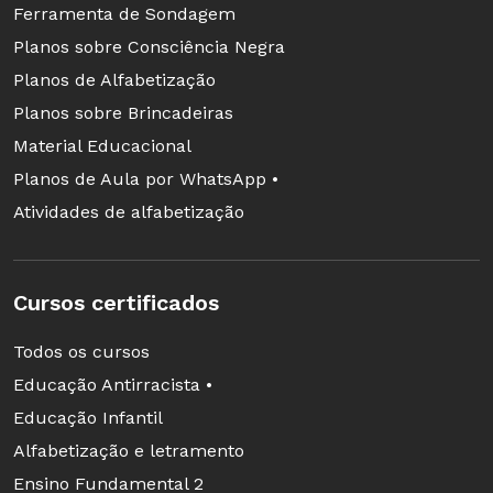
Ferramenta de Sondagem
? "Dorothy Stang" +análise - o mecanismo traz
Planos sobre Consciência Negra
textos de especialistas que analisam o
Planos de Alfabetização
assassinato.
Planos sobre Brincadeiras
Material Educacional
? "Dorothy Stang" +trabalhadores - a busca leva
Planos de Aula por WhatsApp •
à página do Movimento dos Trabalhadores
Atividades de alfabetização
Rurais Sem Terra, que descreve o caso
criticando o governo.
Cursos certificados
Os melhores sites de busca
Todos os cursos
Cada buscador tem seu cadastro de páginas.
Educação Antirracista •
Nos últimos anos, o Google se tornou o mais
Educação Infantil
popular por ter facilidades que tornam a busca
Alfabetização e letramento
muito interessante. Ele permite pesquisar
Ensino Fundamental 2