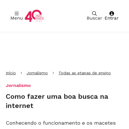
Menu
Buscar
Entrar
Ir para Cabeçalho
Ir para Menu
Ir para conteúdo principal
Ir para Rodapé
Início
Jornalismo
Todas as etapas de ensino
Jornalismo
Como fazer uma boa busca na
internet
Conhecendo o funcionamento e os macetes