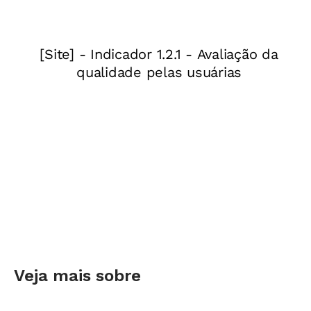
Subtração ( - )
Se o objetivo é encontrar dados
sobre Fernando Henrique Cardoso (FHC) apenas
como sociólogo, utilize o sinal de subtração (-).
Entrando no Google (
www.google.com.br
) com o
nome completo entre aspas, o resultado traz
183 mil páginas. Nelas estão incluídas citações
sobre o trabalho de FHC também como
presidente da República. Escrevendo "Fernando
Henrique Cardoso" -presidente, a pesquisa
retorna 34 mil textos.
Adição (+)
É possível refinar ainda mais a busca
usando o sinal de adição (+). Ao digitar
Veja mais sobre
"Fernando Henrique Cardoso" -
presidente+sociólogo, somente 534 páginas são