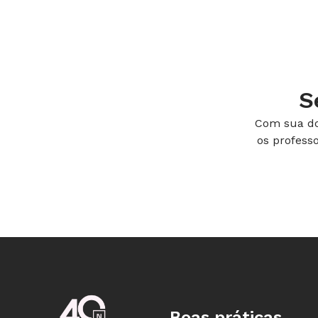
4.
Visitar a instituição de ensino e checar a inf
5.
Iniciar leituras de referência sobre o tema 
6.
Analisar o edital, observando os detalhes d
S
Com sua do
7.
Iniciar a preparação do projeto de pesquisa
os profess
8.
Preparar a documentação necessária para a
9.
Reservar um tempo para a leitura de textos 
10.
Participar de todas as etapas de seleção,
11.
Aguardar a divulgação dos resultados e se 
Boas práticas