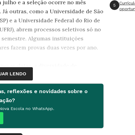
m julho e a seleção ocorre no mês
Currícu
5
oportu
. Já outras, como a Universidade de São
SP) e a Universidade Federal do Rio de
(UFRJ), abrem processos seletivos só no
 semestre. Algumas instituições
ares fazem provas duas vezes por ano.
mo as datas, a diversidade de
UAR LENDO
as oferecidos também é grande. Os
lato
o os mais procurados, por serem mais
as, reflexões e novidades sobre o
 duram de um a dois anos. Aí se inclui a
cação?
ização, o nível mais básico da pós, que
 Nova Escola no WhatsApp.
 na mesma área da graduação ou outra
er pelo menos 360 horas-aula.