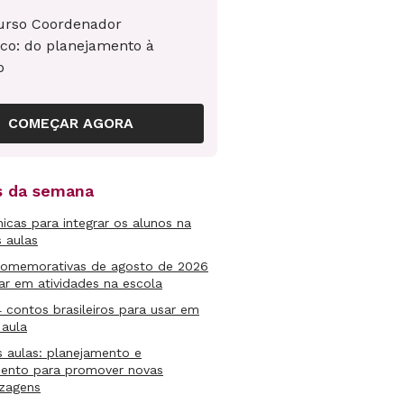
urso Coordenador
co: do planejamento à
o
COMEÇAR AGORA
as da semana
micas para integrar os alunos na
s aulas
comemorativas de agosto de 2026
ar em atividades na escola
4 contos brasileiros para usar em
 aula
s aulas: planejamento e
mento para promover novas
izagens