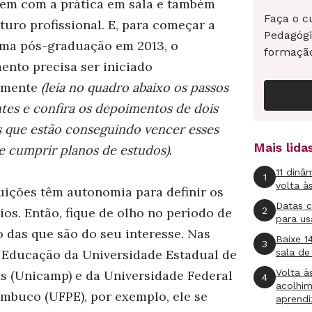
em com a prática em sala e também
Faça o c
turo profissional. E, para começar a
Pedagógi
ma pós-graduação em 2013, o
formaçã
ento precisa ser iniciado
amente
(leia no quadro abaixo os passos
tes e confira os depoimentos de dois
 que estão conseguindo vencer esses
Mais lid
 e cumprir planos de estudos)
.
11 dinâ
1
volta à
tuições têm autonomia para definir os
Datas 
2
ios. Então, fique de olho no período de
para us
o das que são do seu interesse. Nas
Baixe 1
3
 Educação da Universidade Estadual de
sala de
Volta à
 (Unicamp) e da Universidade Federal
4
acolhi
mbuco (UFPE), por exemplo, ele se
aprend