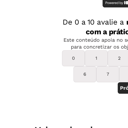
Já os cu
Aplicação João XXIII, da UFJF. O curso é
gratuito, mas para conseguir me matricular
que cheg
precisei passar por uma seleção, com uma
prova escrita e uma entrevista. Fiz
a Coorde
Pedagogia, atuo na Educação Infantil e
optei por me especializar no Ensino
de Nível
Fundamental, aprimorando a teoria que
mestrado
recebi na graduação. Antes de me
inscrever, analisei bastante qual era o
profissi
melhor formato e me preparei porque a
demanda de leituras e trabalhos é intensa.
dois ano
Agora, divido muito bem os momentos de
dedicação ao estudo e ao trabalho para
mas a pes
conseguir dar conta de tudo."
Raissa
Lima
, 28 anos, cursa especialização em
exigem b
Educação na UFJF e é educadora da
Escola Infantil Hermann Gmeiner, também
voltado 
em Juiz de Fora, a 276 quilômetros de Belo
Horizonte.
professo
e é fina
Se você já está pensando na dificulda
sua agenda, um modelo que vem cres