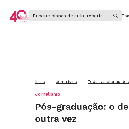
Boa
Ir para Cabeçalho
Ir para Menu
Ir para conteúdo principal
Ir para Rodapé
Início
Jornalismo
Todas as etapas de 
Jornalismo
Pós-graduação: o des
outra vez