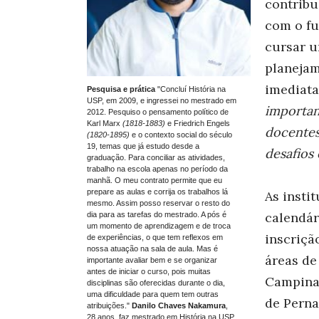
contribu
com o fu
cursar u
planejam
imediat
Pesquisa e prática
"Concluí História na
USP, em 2009, e ingressei no mestrado em
importan
2012. Pesquiso o pensamento político de
Karl Marx
(1818-1883)
e Friedrich Engels
docentes
(1820-1895)
e o contexto social do século
19, temas que já estudo desde a
desafios
graduação. Para conciliar as atividades,
trabalho na escola apenas no período da
manhã. O meu contrato permite que eu
prepare as aulas e corrija os trabalhos lá
As insti
mesmo. Assim posso reservar o resto do
calendár
dia para as tarefas do mestrado. A pós é
um momento de aprendizagem e de troca
inscriçã
de experiências, o que tem reflexos em
nossa atuação na sala de aula. Mas é
áreas de
importante avaliar bem e se organizar
antes de iniciar o curso, pois muitas
Campinas
disciplinas são oferecidas durante o dia,
uma dificuldade para quem tem outras
de Perna
atribuições."
Danilo Chaves Nakamura
,
28 anos, faz mestrado em História na USP