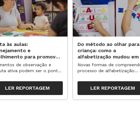
is enriquecedora, é importante avaliar
Ferreira, professora da Universidade
e que o aluno opte por algo que
 se prender à escola em que atua. Uma
ta às aulas:
Do método ao olhar para
rtunidades na carreira.
anejamento e
criança: como a
olhimento para promover
alfabetização mudou em
vas aprendizagens
anos?
entos de observação e
Novas formas de compreend
uta ativa podem ser o ponto
processo de alfabetização
partida para reorganizar
influenciaram políticas e
pos, espaços e propostas no
práticas, transformando o en
e estudo com vista a seu futuro profissional.
LER REPORTAGEM
LER REPORTAGEM
undo semestre
da leitura e da escrita
temáticas escolhidas.
ssores de cada programa.