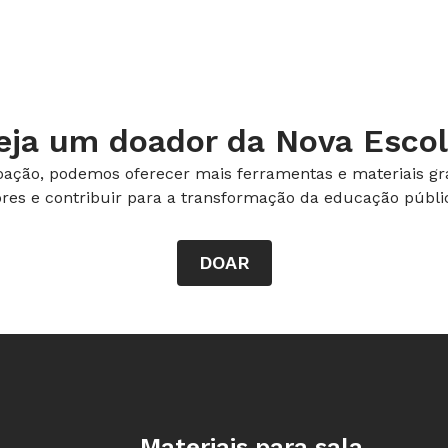
raestrutura dela.
que pretende pesquisar.
o processo de seleção.
eja um doador da Nova Escol
ação, podemos oferecer mais ferramentas e materiais gra
 com base nas leituras realizadas.
ores e contribuir para a transformação da educação públic
 inscrição.
DOAR
indicados no edital.
 conforme o cronograma.
Rodapé da Nova Escola
preparar para o início das aulas.
Materiais para sala