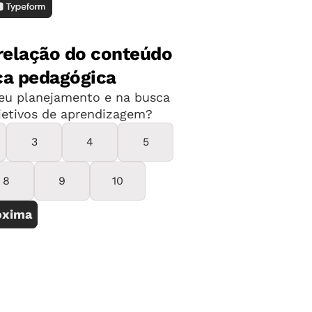
rsos de pós-graduação stricto sensu -
am a 177 na área de Educação segundo
nação de Aperfeiçoamento de Pessoal
 Superior (Capes) - são em nível de
 e doutorado. O primeiro pode ser
onal ou acadêmico e dura pelo menos
s. O tempo de aula não é muito longo,
quisa, as leituras e a dissertação final
astante dedicação. O doutorado,
para a formação de pesquisadores e
res universitários, dura até cinco anos
lizado com a defesa de uma tese.
de de incluir mais essa atividade em
cendo bastante e pode ser uma