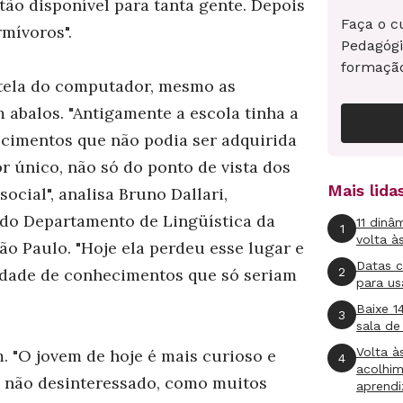
tão disponível para tanta gente. Depois
Faça o c
rmívoros".
Pedagógi
formaçã
tela do computador, mesmo as
 abalos. "Antigamente a escola tinha a
cimentos que não podia ser adquirida
r único, não só do ponto de vista dos
Mais lid
cial", analisa Bruno Dallari,
 do Departamento de Lingüística da
11 dinâ
1
volta à
ão Paulo. "Hoje ela perdeu esse lugar e
Datas 
2
idade de conhecimentos que só seriam
para us
Baixe 1
3
sala de
Volta à
 "O jovem de hoje é mais curioso e
4
acolhi
, não desinteressado, como muitos
aprend