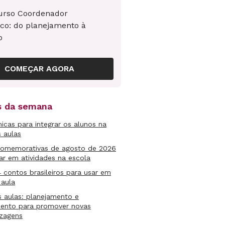
urso Coordenador
co: do planejamento à
o
COMEÇAR AGORA
as da semana
micas para integrar os alunos na
s aulas
comemorativas de agosto de 2026
ar em atividades na escola
4 contos brasileiros para usar em
 aula
s aulas: planejamento e
mento para promover novas
izagens