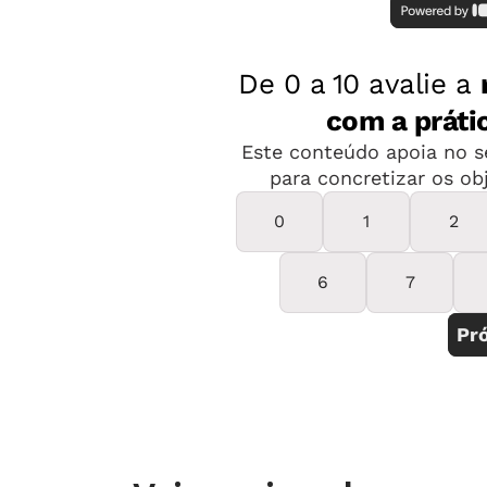
Um processo lento
Ana Claudia Rocha, coordenadora de 
Arte Moderna de São Paulo e consult
capacitação de professores em redes 
formação continuada só se torna efi
primeiro ano não é possível enxergar
por exemplo, 650 educadores da rede
agora vemos resultados expressivos, 
prática", destaca.
Para exemplificar a lentidão desse p
escritos pela mesma professora sobre 
na capacidade de escrever, na solide