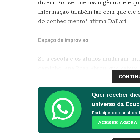
dizem. Por ser menos ingênuo, ele que
informação também faz com que ele c
do conhecimento", afirma Dallari.
Espaço de improviso
Se a escola e os alunos mudaram, m
caminho. Ana Rosa Abreu, que esteve 
CONTIN
Ministério da Educação, compara o p
precisa saber improvisar. Mas destac
Quer receber dic
estudo, leitura e planejamento e con
universo da Edu
mais o professor tematiza com seus c
Participe do canal da
mais tem condições de lidar com que
ACESSE AGORA
grupos se solidificam, muda a lógica i
questões, não saber tudo. Só assim s