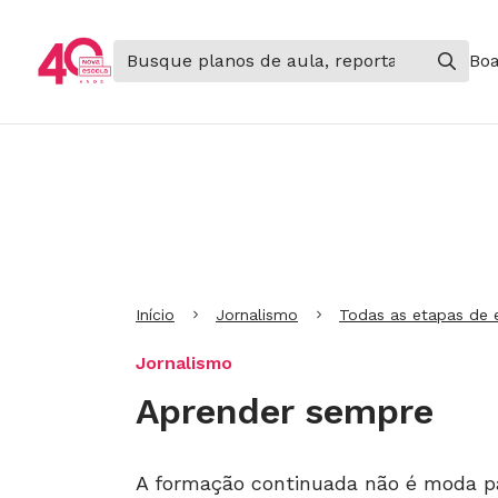
Boa
Ir para Cabeçalho
Ir para Menu
Ir para conteúdo principal
Ir para Rodapé
Início
Jornalismo
Todas as etapas de 
Jornalismo
Aprender sempre
A formação continuada não é moda pa