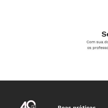
S
Com sua do
os profess
Boas práticas