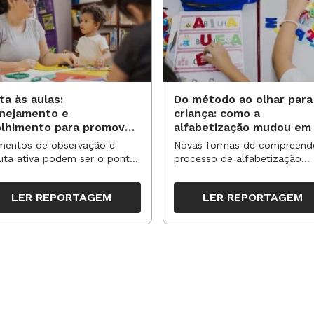
mar um grupo na escola e começar a
cia. Até porque não há razão para ter
a que nunca termina.
ta às aulas:
Do método ao olhar para
anejamento e
criança: como a
olhimento para promover
alfabetização mudou em
vas aprendizagens
anos?
entos de observação e
Novas formas de compreend
uta ativa podem ser o ponto
processo de alfabetização
an Ignacio Pozo, 296 págs., Ed. ArtMed, tel. 0800-7033444, 44 reais
partida para reorganizar
influenciaram políticas e
pos, espaços e propostas no
práticas, transformando o en
LER REPORTAGEM
LER REPORTAGEM
undo semestre
da leitura e da escrita