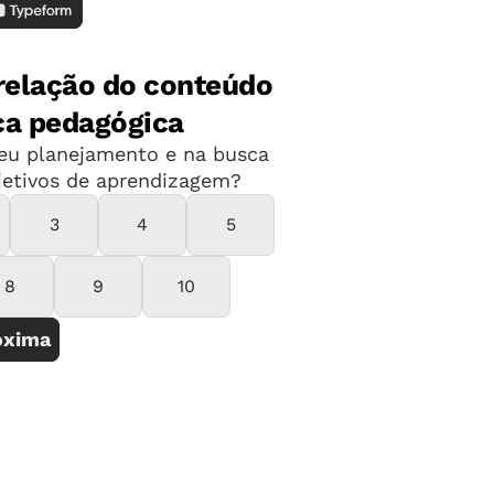
projetos institucionais do Museu de
ora pedagógica do Sesi, trabalha com
municipais há dez anos. Para ela, a
ciente quando é permanente. "No
 nada de novo. Em São Caetano do Sul,
 vêm se capacitando há seis anos e só
pois eles estão mudando de fato sua
rocesso ela costuma usar dois textos
o dia-a-dia da sala de aula. A evolução
z dos conceitos e na gama de soluções é