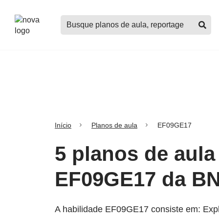
Logo
Buscar
Nova
planos
Escola
de
aula,
notícias,
cursos
e
mais
Início
Planos de aula
EF09GE17
5 planos de aula
EF09GE17 da B
A habilidade EF09GE17 consiste em: Explic