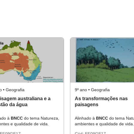
o • Geografia
9º ano • Geografia
isagem australiana e a
As transformações nas
tão da água
paisagens
hado à
BNCC
do tema Natureza,
Alinhado à
BNCC
do tema Natu
ntes e qualidade de vida.
ambientes e qualidade de vida.
EF09GE17
Cód:
EF09GE17