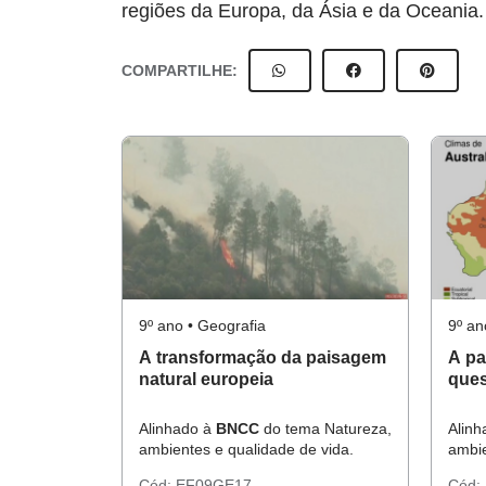
regiões da Europa, da Ásia e da Oceania.
COMPARTILHE:
9º ano • Geografia
9º an
A transformação da paisagem
A pa
natural europeia
ques
Alinhado à
BNCC
do tema Natureza,
Alin
ambientes e qualidade de vida.
ambie
Cód:
EF09GE17
Cód: