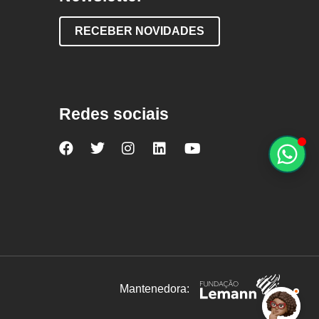
RECEBER NOVIDADES
Redes sociais
Nova
Nova
Nova
Nova
Nova
Escola
Escola
Escola
Escola
Escola
no
no
no
no
no
Facebook
Twitter
Instagram
LinkedIn
YouTube
Mantenedora: