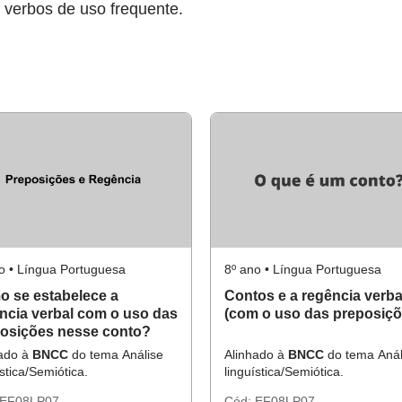
e verbos de uso frequente.
o • Língua Portuguesa
8º ano • Língua Portuguesa
 se estabelece a
Contos e a regência verba
ncia verbal com o uso das
(com o uso das preposiçõ
osições nesse conto?
hado à
BNCC
do tema Análise
Alinhado à
BNCC
do tema Anál
ística/Semiótica.
linguística/Semiótica.
EF08LP07
Cód:
EF08LP07