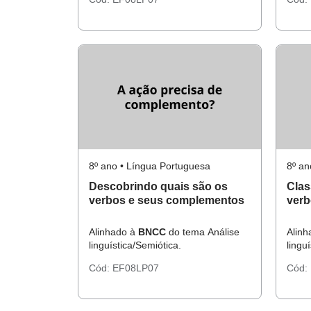
8º ano • Língua Portuguesa
8º an
Descobrindo quais são os
Clas
verbos e seus complementos
ver
Alinhado à
BNCC
do tema Análise
Alin
linguística/Semiótica.
lingu
Cód:
EF08LP07
Cód: