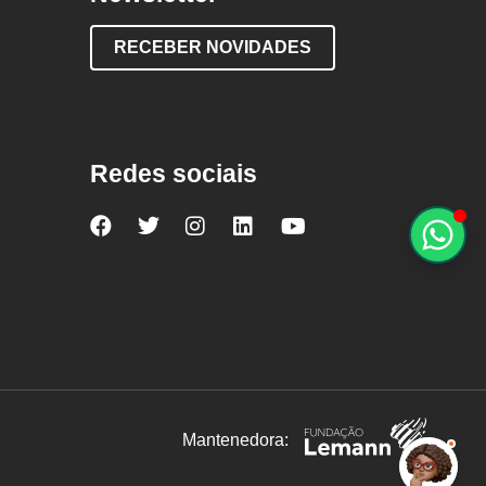
RECEBER NOVIDADES
Redes sociais
Nova
Nova
Nova
Nova
Nova
Escola
Escola
Escola
Escola
Escola
no
no
no
no
no
Facebook
Twitter
Instagram
LinkedIn
YouTube
Mantenedora: