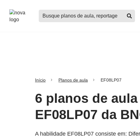
Logo
Buscar
Nova
planos
Escola
de
aula,
notícias,
cursos
e
mais
Início
Planos de aula
EF08LP07
6 planos de aula
EF08LP07 da B
A habilidade EF08LP07 consiste em: Difere