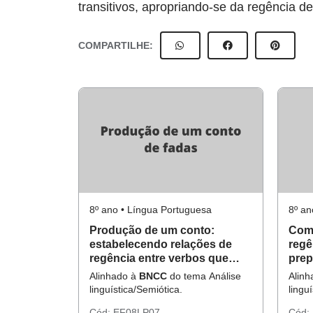
transitivos, apropriando-se da regência d
COMPARTILHE:
8º ano • Língua Portuguesa
8º an
Produção de um conto:
Como
estabelecendo relações de
regê
regência entre verbos que
prep
exigem preposição.
Alinhado à
BNCC
do tema Análise
Alin
linguística/Semiótica.
lingu
Cód:
EF08LP07
Cód: