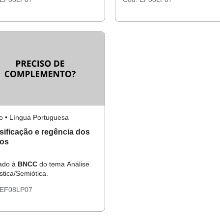
o • Língua Portuguesa
sificação e regência dos
bos
hado à
BNCC
do tema Análise
ística/Semiótica.
EF08LP07