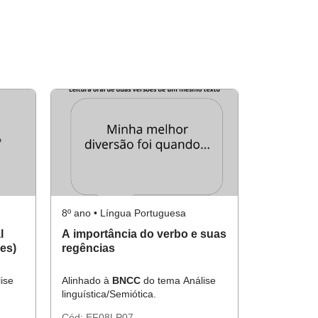
8º ano • Língua Portuguesa
l
A importância do verbo e suas
es)
regências
ise
Alinhado à
BNCC
do tema Análise
linguística/Semiótica.
Cód:
EF08LP07