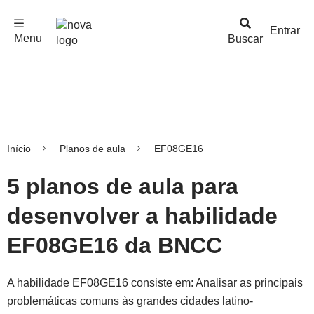
F
c
h
a
r
M
e
n
Logo
e
u
Entrar
Menu
Buscar
Nova
Escola
Início
Planos de aula
EF08GE16
5 planos de aula para
desenvolver a habilidade
EF08GE16 da BNCC
A habilidade EF08GE16 consiste em: Analisar as principais
problemáticas comuns às grandes cidades latino-