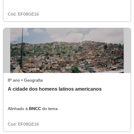
Cód:
EF08GE16
8º ano • Geografia
A cidade dos homens latinos americanos
Alinhado à
BNCC
do tema .
Cód:
EF08GE16