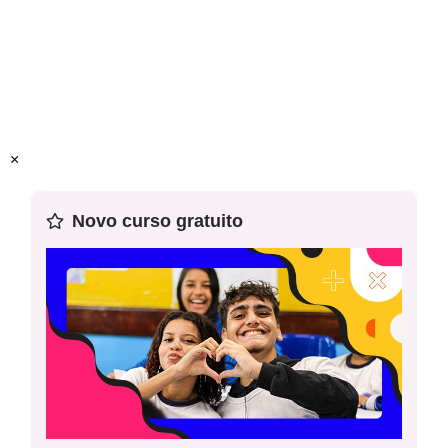
Américas.
A Guerra do Pacífico
Objeto(s) de conhecimento:
Independências na América
espanhola.
Habilidade(s) da BNCC
:
EF08HI06 Aplicar os conceitos
×
de Estado, nação, território, governo e país para o
entendimento de conflitos e tensões.
Novo curso gratuito
Palavras-chave:
Independência, Chile, Bolívia, Território,
Guerra do Pacífico.