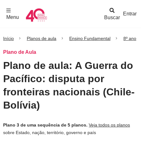
F
c
h
a
r
M
e
n
Logo
e
u
Entrar
Menu
Buscar
Nova
Escola
Início
Planos de aula
Ensino Fundamental
8º ano
Plano de Aula
Plano de aula: A Guerra do
Pacífico: disputa por
fronteiras nacionais (Chile-
Bolívia)
Plano 3 de uma sequência de 5 planos.
Veja todos os planos
sobre Estado, nação, território, governo e país