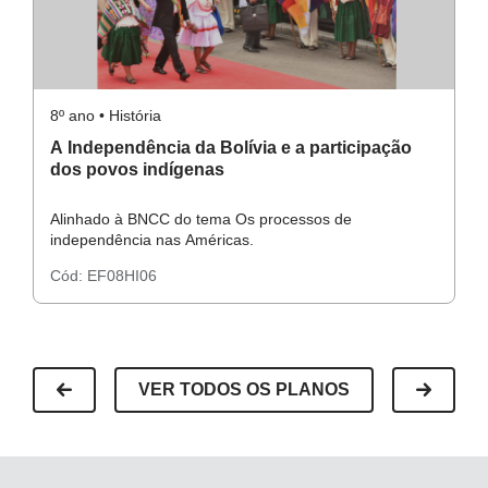
8º ano • História
8º
A Independência da Bolívia e a participação
A
dos povos indígenas
i
Alinhado à BNCC do tema Os processos de
A
independência nas Américas.
in
Cód:
EF08HI06
C
VER TODOS OS PLANOS