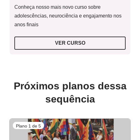
Conheça nosso mais novo curso sobre
adolescências, neurociência e engajamento nos
anos finais
VER CURSO
Próximos planos dessa
sequência
Plano 1 de 5
P