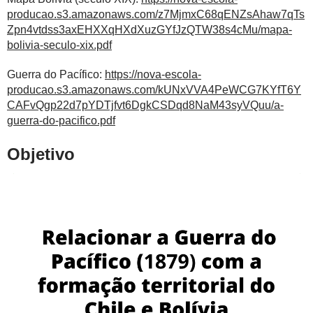
producao.s3.amazonaws.com/z7MjmxC68qENZsAhaw7qTs
Zpn4vtdss3axEHXXqHXdXuzGYfJzQTW38s4cMu/mapa-
bolivia-seculo-xix.pdf
Guerra do Pacífico:
https://nova-escola-
producao.s3.amazonaws.com/kUNxVVA4PeWCG7KYfT6Y
CAFvQgp22d7pYDTjfvt6DgkCSDqd8NaM43syVQuu/a-
guerra-do-pacifico.pdf
Objetivo