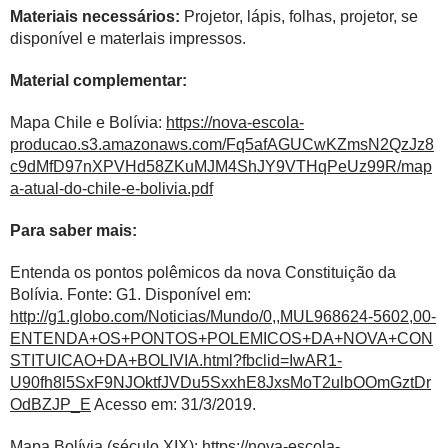
Materiais necessários:
Projetor, lápis, folhas, projetor, se
disponível e materIais impressos.
Material complementar:
Mapa Chile e Bolívia:
https://nova-escola-
producao.s3.amazonaws.com/Fq5afAGUCwKZmsN2QzJz8
c9dMfD97nXPVHd58ZKuMJM4ShJY9VTHqPeUz99R/map
a-atual-do-chile-e-bolivia.pdf
Para saber mais:
Entenda os pontos polêmicos da nova Constituição da
Bolívia. Fonte: G1. Disponível em:
http://g1.globo.com/Noticias/Mundo/0,,MUL968624-5602,00-
ENTENDA+OS+PONTOS+POLEMICOS+DA+NOVA+CON
STITUICAO+DA+BOLIVIA.html?fbclid=IwAR1-
U90fh8l5SxF9NJOktfJVDu5SxxhE8JxsMoT2ulbOOmGztDr
OdBZJP_E
Acesso em: 31/3/2019.
Mapa Bolívia (século XIX):
https://nova-escola-