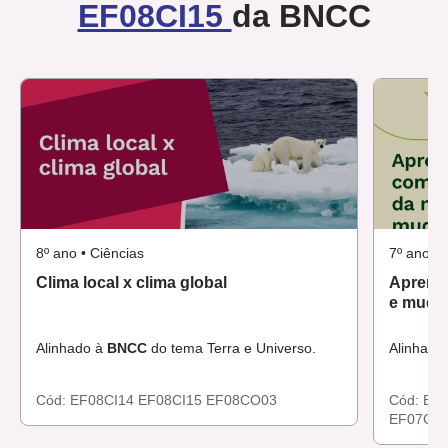
EF08CI15
da BNCC
8º ano • Ciências
7º ano •
Clima local x clima global
Aprende
e mudan
Alinhado à
BNCC
do tema Terra e Universo.
Alinhado
Cód:
EF08CI14
EF08CI15
EF08CO03
Cód:
EF0
EF07GE