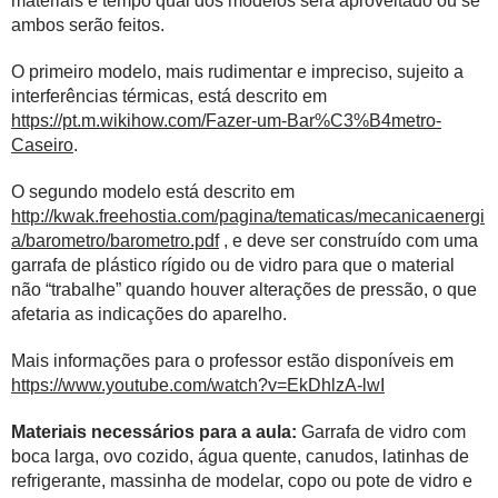
materiais e tempo qual dos modelos será aproveitado ou se
ambos serão feitos.
O primeiro modelo, mais rudimentar e impreciso, sujeito a
interferências térmicas, está descrito em
https://pt.m.wikihow.com/Fazer-um-Bar%C3%B4metro-
Caseiro
.
O segundo modelo está descrito em
http://kwak.freehostia.com/pagina/tematicas/mecanicaenergi
a/barometro/barometro.pdf
, e deve ser construído com uma
garrafa de plástico rígido ou de vidro para que o material
não “trabalhe” quando houver alterações de pressão, o que
afetaria as indicações do aparelho.
Mais informações para o professor estão disponíveis em
https://www.youtube.com/watch?v=EkDhlzA-lwI
Materiais necessários para a aula:
Garrafa de vidro com
boca larga, ovo cozido, água quente, canudos, latinhas de
refrigerante, massinha de modelar, copo ou pote de vidro e