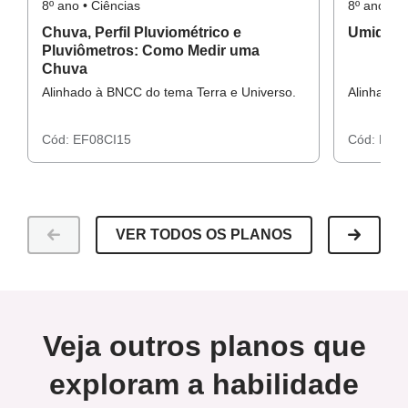
8º ano • Ciências
8º ano • C
Chuva, Perfil Pluviométrico e
Umidade
Pluviômetros: Como Medir uma
Chuva
Alinhado à BNCC do tema Terra e Universo.
Alinhado 
Cód:
EF08CI15
Cód:
EF08
VER TODOS OS PLANOS
Veja outros planos que
exploram a habilidade