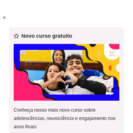
Este plano foi elaborado pelo Time de Autores NOVA
×
ESCOLA
Novo curso gratuito
Professor-autor:
Danilo Pereira Pinseta
Mentor:
Ariel SIlva
Especialista:
Leandro Holanda
Conheça nosso mais novo curso sobre
adolescências, neurociência e engajamento nos
anos finais