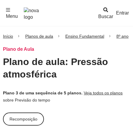
F
c
h
a
r
M
e
n
Logo
e
u
Entrar
Menu
Buscar
Nova
Escola
Início
Planos de aula
Ensino Fundamental
8º ano
Plano de Aula
Plano de aula: Pressão
atmosférica
Plano 3 de uma sequência de 5 planos.
Veja todos os planos
sobre Previsão do tempo
Recomposição