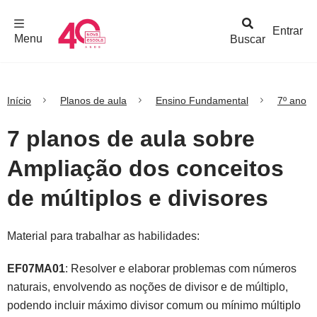
F
c
h
a
r
M
e
n
Logo
e
u
Entrar
Menu
Buscar
Nova
Escola
Início
Planos de aula
Ensino Fundamental
7º ano
7 planos de aula sobre
Ampliação dos conceitos
de múltiplos e divisores
Material para trabalhar as habilidades:
EF07MA01
: Resolver e elaborar problemas com números
naturais, envolvendo as noções de divisor e de múltiplo,
podendo incluir máximo divisor comum ou mínimo múltiplo