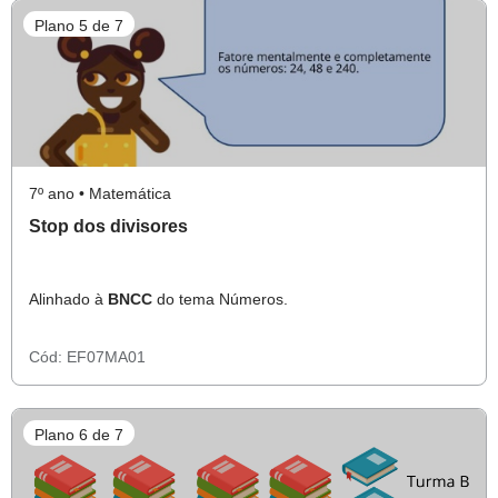
Plano 5 de 7
7º ano • Matemática
Stop dos divisores
Alinhado à
BNCC
do tema Números.
Cód:
EF07MA01
Plano 6 de 7