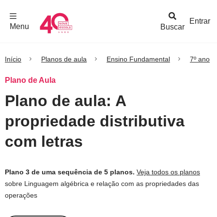
F
c
h
a
r
M
e
n
Logo
e
u
Entrar
Menu
Buscar
Nova
Escola
Início
Planos de aula
Ensino Fundamental
7º ano
Plano de Aula
Plano de aula: A
propriedade distributiva
com letras
Plano 3 de uma sequência de 5 planos.
Veja todos os planos
sobre Linguagem algébrica e relação com as propriedades das
operações