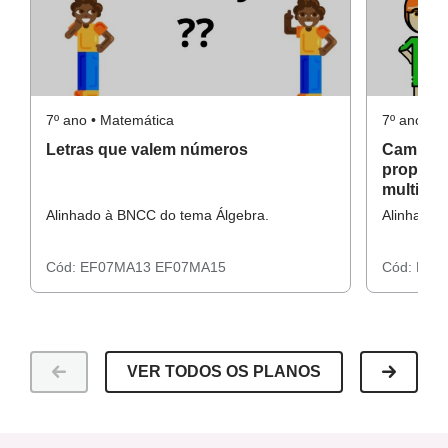
7º ano • Matemática
7º ano • 
Letras que valem números
Caminhos
propried
multipli
Alinhado à BNCC do tema Álgebra.
Alinhado 
Cód:
EF07MA13
EF07MA15
Cód:
EF0
VER TODOS OS PLANOS