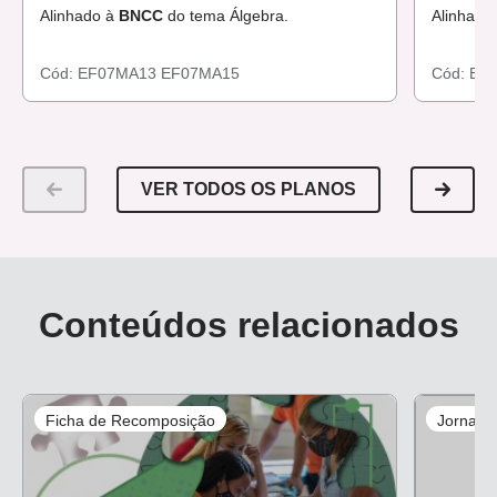
Alinhado à
BNCC
do tema Álgebra.
Alinhado
Cód:
EF07MA13
EF07MA15
Cód:
EF
VER TODOS OS PLANOS
Conteúdos relacionados
Ficha de Recomposição
Jornali