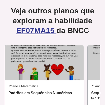
Veja outros planos que
exploram a habilidade
EF07MA15
da BNCC
7º ano • Matemática
7º ano •
Padrões em Sequências Numéricas
Sequênc
(ax + b)