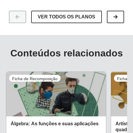
VER TODOS OS PLANOS
Conteúdos relacionados
Ficha de Recomposição
Ficha d
Álgebra: As funções e suas aplicações
Artístic
quadri