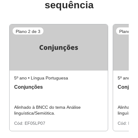
sequência
Plano 2 de 3
Plano 3 d
5º ano • Língua Portuguesa
5º ano • 
Conjunções
Conjunç
Alinhado à BNCC do tema Análise
Alinhado 
linguística/Semiótica.
linguístic
Cód:
EF05LP07
Cód:
EF0