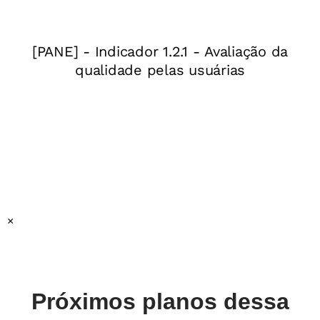
que estabelecem entre as partes do texto (adição,
Para o professor
oposição, tempo, causa, condição ou finalidade) assim
como a função de ligar palavras e frases.
Ano:
5º ano do Ensino Fundamental
Resolução da atividade - Conjunções
Objeto(s) do conhecimento:
Morfologia
Prática de linguagem:
Análise linguística e semiótica
Habilidade(s) da BNCC:
EF05LP07
Esta é a primeira aula de um conjunto de 3 planos de aula
com foco em análise linguística e semiótica.
Recomendamos o uso desse plano em sequência.
×
Próximos planos dessa