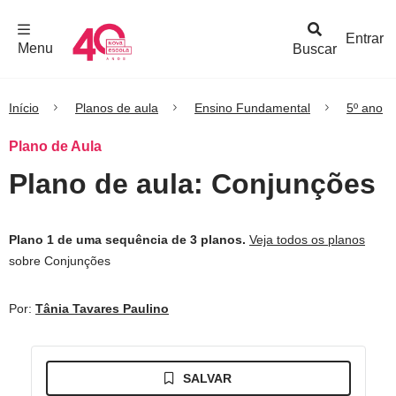
F
c
h
a
r
M
e
n
Logo
e
u
Entrar
Menu
Buscar
Nova
Escola
Início
Planos de aula
Ensino Fundamental
5º ano
Plano de Aula
Plano de aula: Conjunções
Plano 1 de uma sequência de 3 planos.
Veja todos os planos
sobre Conjunções
Por:
Tânia Tavares Paulino
SALVAR