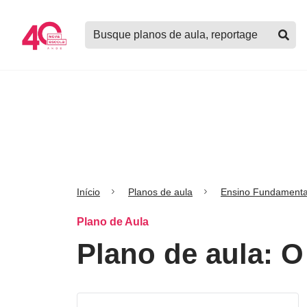
Logo
Buscar
Nova
planos
Escola
de
aula,
notícias,
cursos
e
mais
Início
Planos de aula
Ensino Fundamenta
Plano de Aula
Plano de aula: O