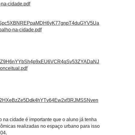
-na-cidade.pdf
zpnSpc5XBNREPpaMDH6yK77gnpT4duGYV5Ua
alho-na-cidade.pdf
ZtPZ9H6nYYbSh4p9xEU6VCR4qSv53ZYADaNJ
nceitual.pdf
9c2HXeBzZe5Ddk4hYTv64Ew2xf3RJMSSNven
 na cidade é importante que o aluno já tenha
nômicas realizadas no espaço urbano para isso
D04.