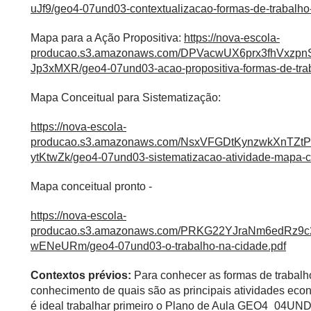
uJf9/geo4-07und03-contextualizacao-formas-de-trabalho
Mapa para a Ação Propositiva:
https://nova-escola-
producao.s3.amazonaws.com/DPVacwUX6prx3fhVx
Jp3xMXR/geo4-07und03-acao-propositiva-formas-de-trab
Mapa Conceitual para Sistematização:
https://nova-escola-
producao.s3.amazonaws.com/NsxVFGDtKynzwkXnT
ytKtwZk/geo4-07und03-sistematizacao-atividade-mapa-co
Mapa conceitual pronto -
https://nova-escola-
producao.s3.amazonaws.com/PRKG22YJraNm6edRz
wENeURm/geo4-07und03-o-trabalho-na-cidade.pdf
Contextos prévios:
Para conhecer as formas de trabalho
conhecimento de quais são as principais atividades eco
é ideal trabalhar primeiro o Plano de Aula GEO4_04UN