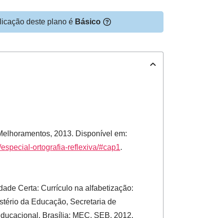
licação deste plano é
Básico
Melhoramentos, 2013. Disponível em:
/especial-ortografia-reflexiva/#cap1
.
ade Certa: Currículo na alfabetização:
istério da Educação, Secretaria de
ducacional. Brasília: MEC, SEB, 2012.