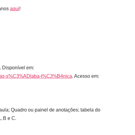
lanos
aqui
!
Disponível em:
-cartas-s%C3%ADlaba-t%C3%B4nica
. Acesso em:
 aula; Quadro ou painel de anotações; tabela do
, B e C.