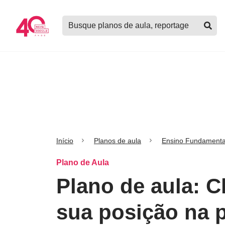
Logo
Buscar
Nova
planos
Escola
de
aula,
notícias,
cursos
e
mais
Início
Planos de aula
Ensino Fundamenta
Plano de Aula
Plano de aula: C
sua posição na p