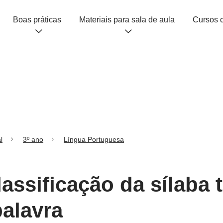
Boas práticas
Materiais para sala de aula
l
3º ano
Língua Portuguesa
lassificação da sílaba 
alavra