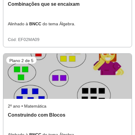
Combinações que se encaixam
Alinhado à
BNCC
do tema Álgebra.
Cód:
EF02MA09
Plano 2 de 5
2º ano • Matemática
Construindo com Blocos
Alinhado à
BNCC
do tema Álgebra.