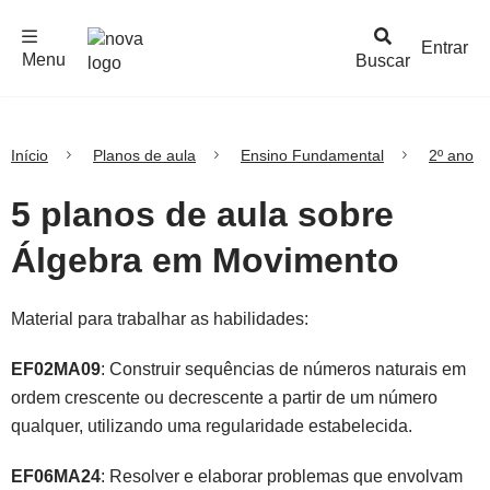
F
c
h
a
r
M
e
n
Logo
e
u
Entrar
Menu
Buscar
Nova
Escola
Início
Planos de aula
Ensino Fundamental
2º ano
5 planos de aula sobre
Álgebra em Movimento
Material para trabalhar as habilidades:
EF02MA09
: Construir sequências de números naturais em
ordem crescente ou decrescente a partir de um número
qualquer, utilizando uma regularidade estabelecida.
EF06MA24
: Resolver e elaborar problemas que envolvam