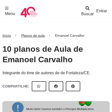
F
c
h
a
r
M
e
n
Logo
e
u
Entrar
Menu
Buscar
Nova
Escola
Início
Planos de aula
Emanoel Carvalho
10 planos de Aula de
Emanoel Carvalho
Integrante do time de autores de de Fortaleza/CE.
COMPARTILHE: