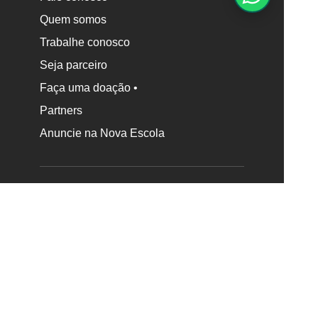
Quem somos
Trabalhe conosco
Seja parceiro
Faça uma doação •
Partners
Anuncie na Nova Escola
Transparência
Termos de uso
Programa de integridade
Política de privacidade
Canal de escuta e denúncia