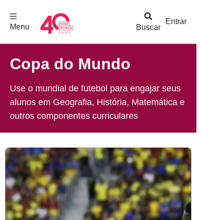
F
c
h
a
r
M
e
n
Logo
e
u
Entrar
Menu
Buscar
Nova
Escola
Copa do Mundo
Use o mundial de futebol para engajar seus
alunos em Geografia, História, Matemática e
outros componentes curriculares