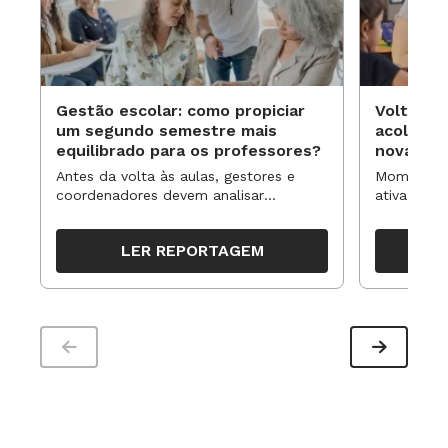
Gestão escolar: como propiciar
Volta às
um segundo semestre mais
acolhime
equilibrado para os professores?
novas ap
Antes da volta às aulas, gestores e
Momentos 
coordenadores devem analisar
ativa pode
resultados, definir prioridades e
para reorg
organizar ações para orientar o
propostas
LER REPORTAGEM
trabalho pedagógico ao longo do
período