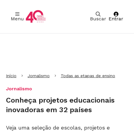
Menu
Buscar
Entrar
Ir para Cabeçalho
Ir para Menu
Ir para conteúdo principal
Ir para Rodapé
Início
Jornalismo
Todas as etapas de ensino
Jornalismo
Conheça projetos educacionais
inovadoras em 32 países
Veja uma seleção de escolas, projetos e