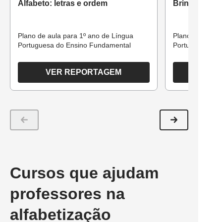
Alfabeto: letras e ordem
Brincando co
Plano de aula para 1º ano de Língua
Plano de aula 
Portuguesa do Ensino Fundamental
Portuguesa par
VER REPORTAGEM
Cursos que ajudam
professores na
alfabetização