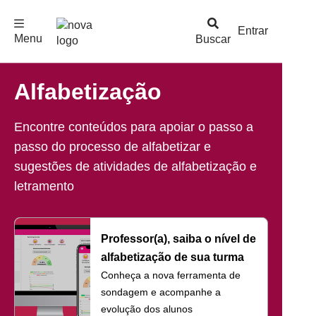
F
c
h
a
r
M
e
n
Logo
e
u
Entrar
Menu
Buscar
Nova
Escola
Alfabetização
Encontre conteúdos para apoiar o passo a
passo do processo de alfabetizar e
sugestões de atividades de alfabetização e
letramento
Professor(a), saiba o nível de
alfabetização de sua turma
Conheça a nova ferramenta de
sondagem e acompanhe a
evolução dos alunos