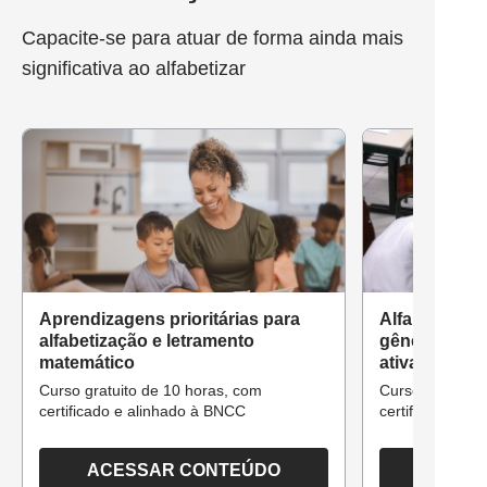
Capacite-se para atuar de forma ainda mais
significativa ao alfabetizar
Aprendizagens prioritárias para
Alfabetizaçã
alfabetização e letramento
gêneros text
matemático
ativa
Curso gratuito de 10 horas, com
Curso gratuito 
certificado e alinhado à BNCC
certificado e a
ACESSAR CONTEÚDO
ACESS