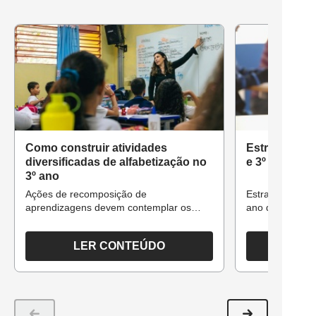
Como construir atividades
Estratégias d
diversificadas de alfabetização no
e 3º ano do 
3º ano
Ações de recomposição de
Estratégias de 
aprendizagens devem contemplar os
ano do Fundam
diferentes níveis de conhecimento dos
alunos
LER CONTEÚDO