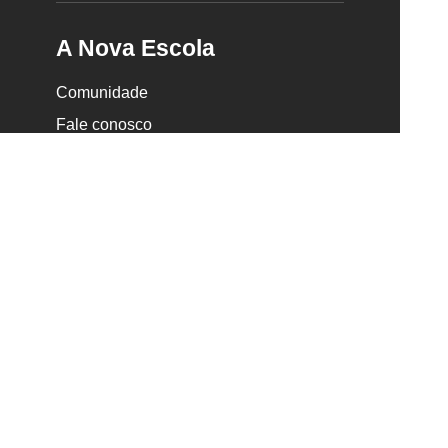
A Nova Escola
Comunidade
Fale conosco
Quem somos
Trabalhe conosco
Seja parceiro
Faça uma doação •
Partners
Anuncie na Nova Escola
Transparência