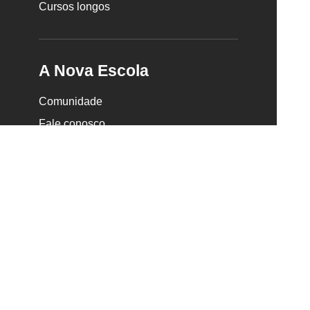
Cursos longos
A Nova Escola
Comunidade
Fale conosco
Quem somos
Trabalhe conosco
Seja parceiro
Faça uma doação •
Partners
Anuncie na Nova Escola