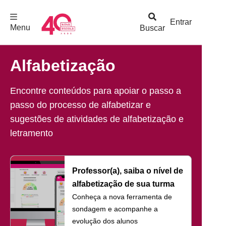
F
c
h
a
r
M
e
n
Logo
e
u
Entrar
Menu
Buscar
Nova
Escola
Alfabetização
Encontre conteúdos para apoiar o passo a
passo do processo de alfabetizar e
sugestões de atividades de alfabetização e
letramento
Professor(a), saiba o nível de
alfabetização de sua turma
Conheça a nova ferramenta de
sondagem e acompanhe a
evolução dos alunos