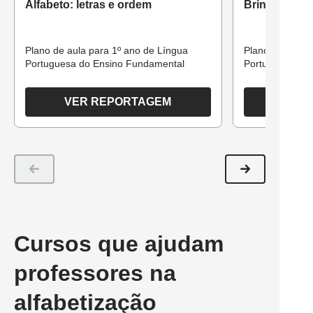
Alfabeto: letras e ordem
Brincando co
Plano de aula para 1º ano de Língua
Plano de aula 
Portuguesa do Ensino Fundamental
Portuguesa par
VER REPORTAGEM
Cursos que ajudam
professores na
alfabetização