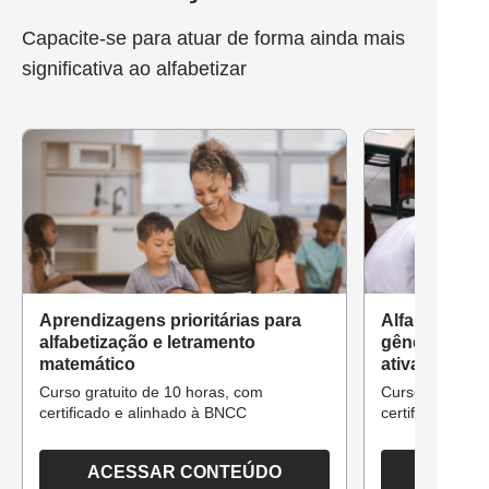
Capacite-se para atuar de forma ainda mais
significativa ao alfabetizar
Aprendizagens prioritárias para
Alfabetizaçã
alfabetização e letramento
gêneros text
matemático
ativa
Curso gratuito de 10 horas, com
Curso gratuito 
certificado e alinhado à BNCC
certificado e a
ACESSAR CONTEÚDO
ACESS