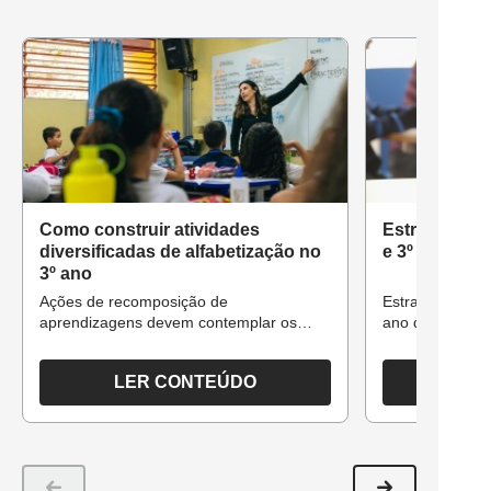
Como construir atividades
Estratégias d
diversificadas de alfabetização no
e 3º ano do 
3º ano
Ações de recomposição de
Estratégias de 
aprendizagens devem contemplar os
ano do Fundam
diferentes níveis de conhecimento dos
alunos
LER CONTEÚDO