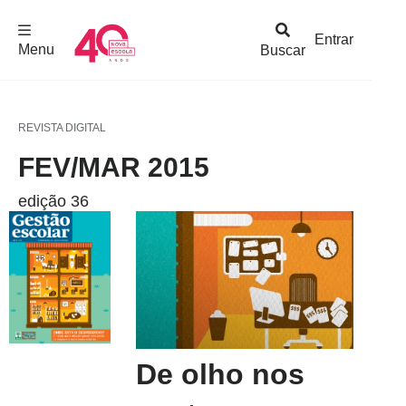
F
c
h
a
r
M
e
n
Logo
e
u
Entrar
Menu
Buscar
Nova
Escola
REVISTA DIGITAL
FEV/MAR 2015
edição 36
De olho nos