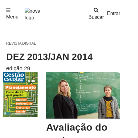
F
c
h
a
r
M
e
n
Logo
e
u
Entrar
Menu
Buscar
Nova
Escola
REVISTA DIGITAL
DEZ 2013/JAN 2014
edição 29
Avaliação do