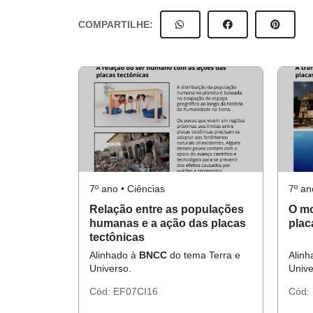
COMPARTILHE:
7º ano • Ciências
7º an
Relação entre as populações
O mo
humanas e a ação das placas
plac
tectônicas
Alinhado à
BNCC
do tema Terra e
Alin
Universo.
Unive
Cód:
EF07CI16
Cód: