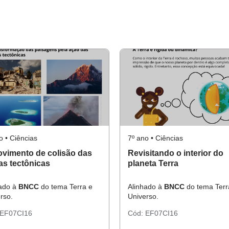
o • Ciências
7º ano • Ciências
vimento de colisão das
Revisitando o interior do
as tectônicas
planeta Terra
hado à
BNCC
do tema Terra e
Alinhado à
BNCC
do tema Terr
rso.
Universo.
EF07CI16
Cód:
EF07CI16