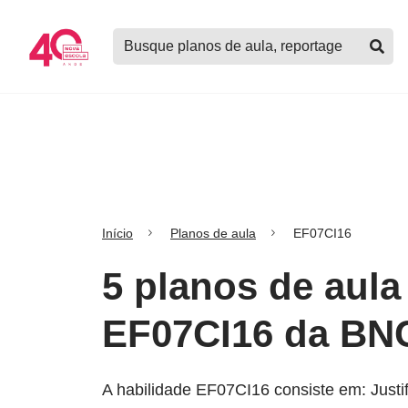
Logo
Buscar
Nova
planos
Escola
de
aula,
notícias,
cursos
e
mais
Início
Planos de aula
EF07CI16
5 planos de aula
EF07CI16 da BN
A habilidade EF07CI16 consiste em: Justif