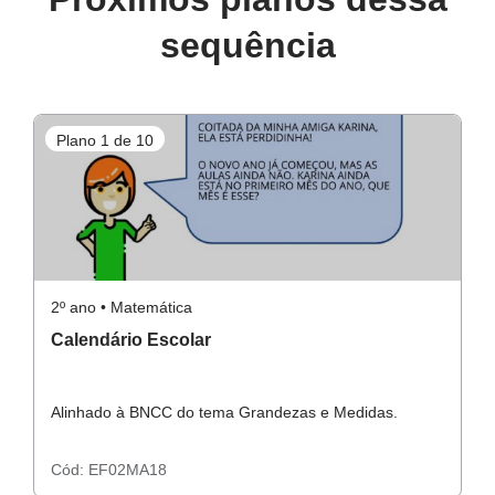
sequência
Atividades complementares
Plano 1 de 10
P
Atividade Raio X
2º ano • Matemática
2º
Calendário Escolar
M
Alinhado à BNCC do tema Grandezas e Medidas.
A
Cód:
EF02MA18
C