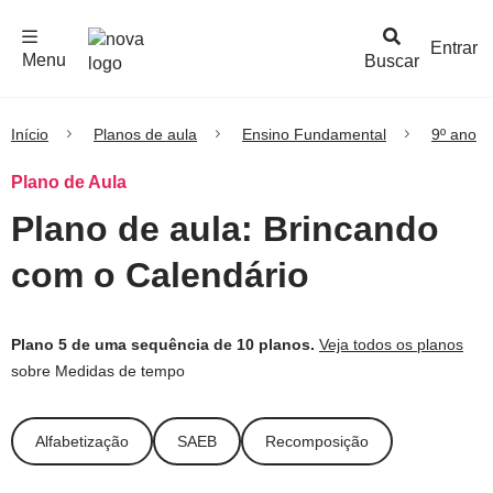
F
c
h
a
r
M
e
n
Logo
e
u
Entrar
Menu
Buscar
Nova
Escola
Início
Planos de aula
Ensino Fundamental
9º ano
Plano de Aula
Plano de aula: Brincando
com o Calendário
Plano 5 de uma sequência de 10 planos.
Veja todos os planos
sobre Medidas de tempo
Alfabetização
SAEB
Recomposição