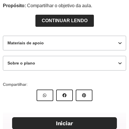
Propósito:
Compartilhar o objetivo da aula.
CONTINUAR LENDO
Materiais de apoio
Sobre o plano
Para o professor
Este plano de aula foi elaborado pelo Time de Autores
Compartilhar:
NOVA ESCOLA
Guia de intervenções
Autor:
Lívia Cardozo Amarante
Mentora:
Marcella de Oliveira Abreu Fontinele