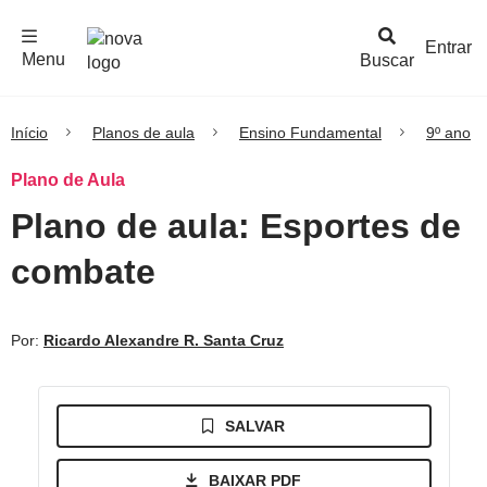
F
c
h
a
r
M
e
n
Logo
e
u
Entrar
Menu
Buscar
Nova
Escola
Início
Planos de aula
Ensino Fundamental
9º ano
Plano de Aula
Plano de aula: Esportes de
combate
Por:
Ricardo Alexandre R. Santa Cruz
SALVAR
BAIXAR PDF