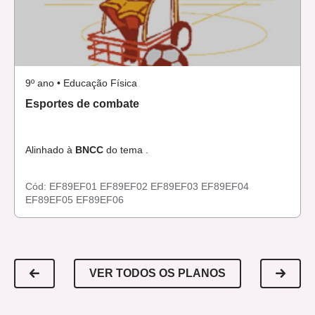
9º ano • Educação Física
Esportes de combate
Alinhado à
BNCC
do tema .
Cód:
EF89EF01
EF89EF02
EF89EF03
EF89EF04
EF89EF05
EF89EF06
VER TODOS OS PLANOS