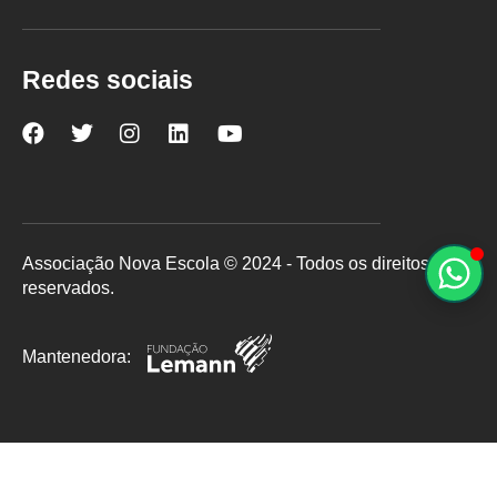
Redes sociais
Nova
Nova
Nova
Nova
Nova
Escola
Escola
Escola
Escola
Escola
no
no
no
no
no
Facebook
Twitter
Instagram
LinkedIn
YouTube
Associação Nova Escola © 2024 - Todos os direitos
reservados.
Mantenedora: