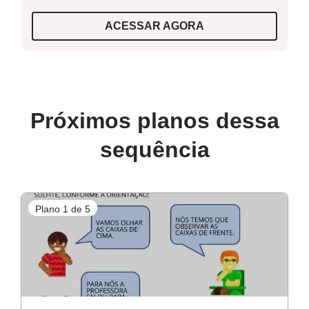
ACESSAR AGORA
Resolução raio x
Próximos planos dessa
sequência
Plano 1 de 5
P