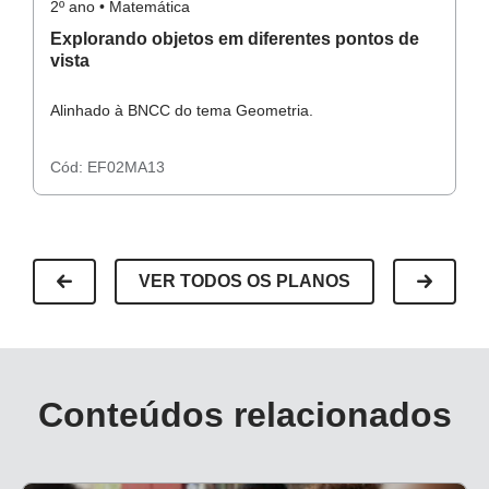
2º ano • Matemática
2º
Explorando objetos em diferentes pontos de
M
vista
Alinhado à BNCC do tema Geometria.
A
Cód:
EF02MA13
C
VER TODOS OS PLANOS
Conteúdos relacionados