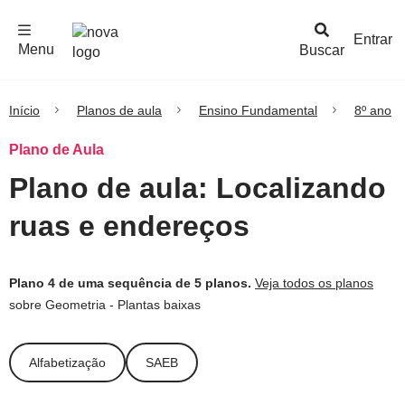
F
c
h
a
r
M
e
n
Logo
e
u
Entrar
Menu
Buscar
Nova
Escola
Início
Planos de aula
Ensino Fundamental
8º ano
Plano de Aula
Plano de aula: Localizando
ruas e endereços
Plano 4 de uma sequência de 5 planos.
Veja todos os planos
sobre Geometria - Plantas baixas
Alfabetização
SAEB