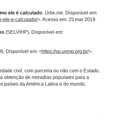
omo ele é calculado
.
Urbe.me
. Disponível em:
e-ele-e-calculado/
>. Acesso em: 25 mar 2019.
os
(SELVIHP). Disponível em:
. Disponível em: <
https://sp.unmp.org.br/
>.
dade civil, com parceria ou não com o Estado,
, a obtenção de moradias populares para a
os países da América Latina e do mundo,