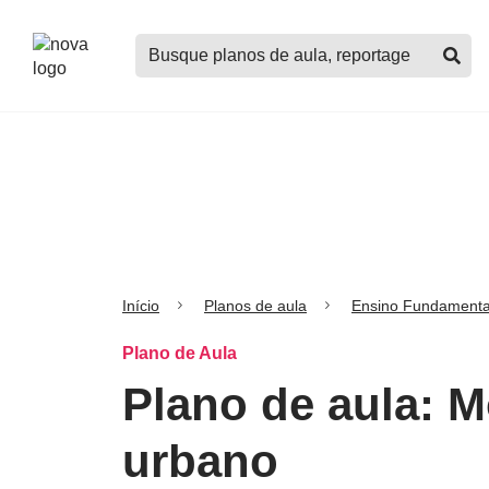
Logo
Buscar
Nova
planos
Escola
de
aula,
notícias,
cursos
e
mais
Início
Planos de aula
Ensino Fundamenta
Plano de Aula
Plano de aula: 
urbano