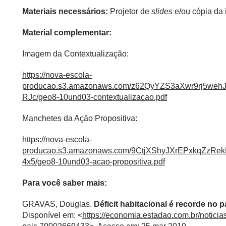
Materiais necessários:
Projetor de
slides
e/ou cópia da
Material complementar:
Imagem da Contextualização:
https://nova-escola-
producao.s3.amazonaws.com/z62QyYZS3aXwr9rj5we
RJc/geo8-10und03-contextualizacao.pdf
Manchetes da Ação Propositiva:
https://nova-escola-
producao.s3.amazonaws.com/9CtjXShyJXrEPxkqZzR
4x5/geo8-10und03-acao-propositiva.pdf
Para você saber mais:
GRAVAS, Douglas.
Déficit habitacional é recorde no p
Disponível em: <
https://economia.estadao.com.br/noticias