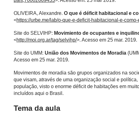
pais,70002669433
>. Acesso em: 25 mar 2019.
OLIVEIRA, Alexandre.
O que é déficit habitacional e c
<
https://urbe.me/lab/o-que-e-deficit-habitacional-e-como-
Site do SELVIHP:
Movimiento de ocupantes e inquilin
<
http://moi.org.ar/tag/selvihp/
>. Acesso em 25 mar. 2019.
Site do UMM:
União dos Movimentos de Moradia
(UMM)
Acesso em 25 mar. 2019.
Movimentos de moradia são grupos organizados na socie
que visam, através de uma organização social e política
população, visto o enorme déficit de habitações em muit
incluídos aqui o Brasil.
Tema da aula