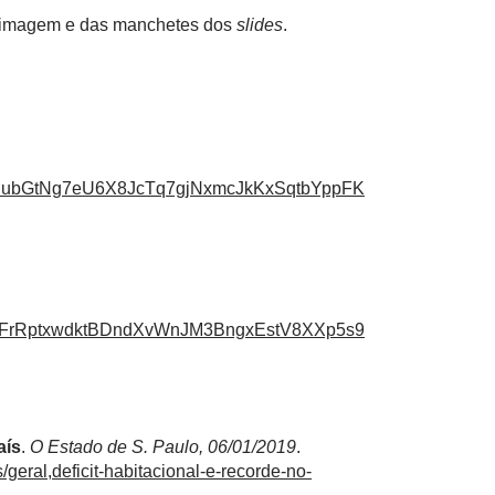
 imagem e das manchetes dos
slides
.
hJubGtNg7eU6X8JcTq7gjNxmcJkKxSqtbYppFK
ekFrRptxwdktBDndXvWnJM3BngxEstV8XXp5s9
aís
.
O Estado de S. Paulo, 06/01/2019
.
/geral,deficit-habitacional-e-recorde-no-