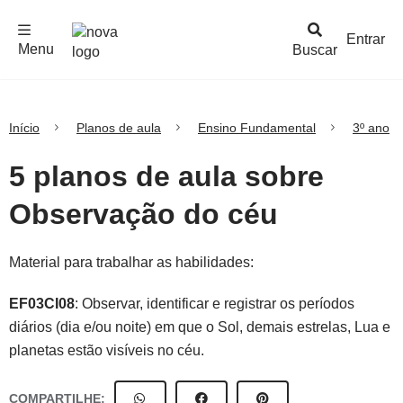
F
c
h
a
r
M
e
n
Logo
e
u
Entrar
Menu
Buscar
Nova
Escola
Início
Planos de aula
Ensino Fundamental
3º ano
5 planos de aula sobre
Observação do céu
Material para trabalhar as habilidades:
EF03CI08
: Observar, identificar e registrar os períodos
diários (dia e/ou noite) em que o Sol, demais estrelas, Lua e
planetas estão visíveis no céu.
COMPARTILHE: