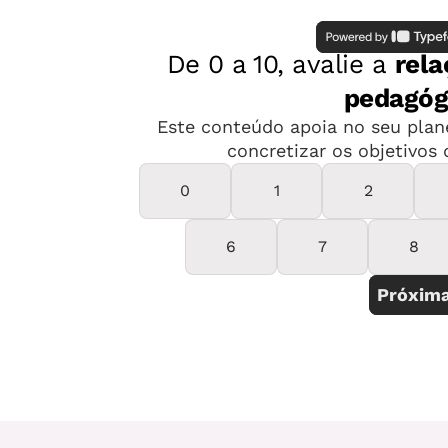
Autor:
Fernanda Marcon Moura
Coautor:
Laércio de Moura Jorge
Mentor:
Ricardo Yoshio Silveira Ribeiro
Especialista da área:
Luis Henrique Martins Vasqu