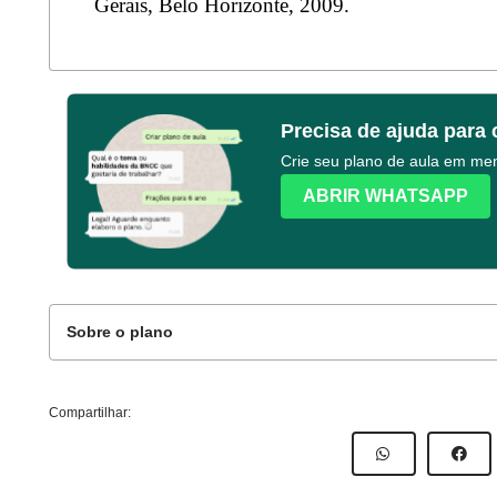
Gerais, Belo Horizonte, 2009.
Precisa de ajuda para 
Crie seu plano de aula em m
ABRIR WHATSAPP
Sobre o plano
Compartilhar:
Este plano de atividade foi elaborado pelo time de
ESCOLA.