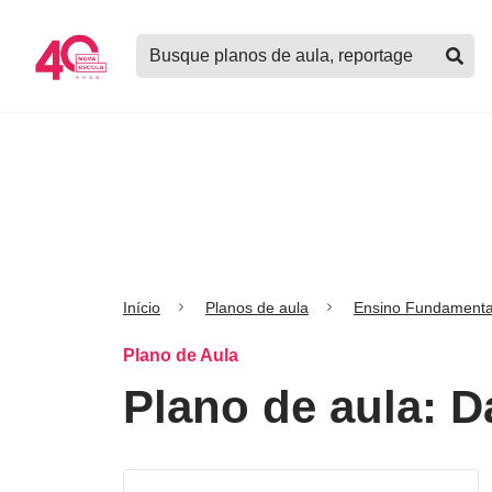
Logo
Buscar
Nova
planos
Escola
de
aula,
notícias,
cursos
e
mais
Início
Planos de aula
Ensino Fundamenta
Plano de Aula
Plano de aula: D