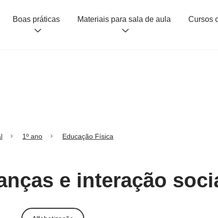
Boas práticas
Materiais para sala de aula
l
1º ano
Educação Física
anças e interação soci