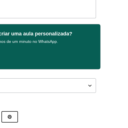
criar uma aula personalizada?
enos de um minuto no WhatsApp.
 autores NOVA