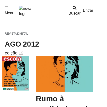
F
c
h
a
r
M
e
n
Logo
e
u
Entrar
Menu
Buscar
Nova
Escola
REVISTA DIGITAL
AGO 2012
edição 12
Rumo à