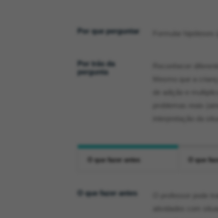
Por que perguntar
Formular hipóteses 
Por trás da
Reconhecer diferent
pergunta
Mesmo que a criança
de adição e multipl
problemas reais (ai
interpretação da sit
O que fazer antes
O que faz
O que fazer antes
O professor pode tr
atividades com situa