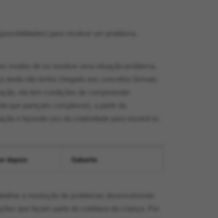
(possibilidades) para resolver um problema.
es modos de se resolver uma situação-problema.
 ainda não tenha chegado aos conceitos formais
icação, ela tem condições de compreender
nda que pareçam complexos), a partir da
uação e fazendo uso da criatividade para resolvê-lo.
er depois
Gabarito
abalhar a resolução de problemas desenvolvendo
ções que façam parte do cotidiano da criança. Por