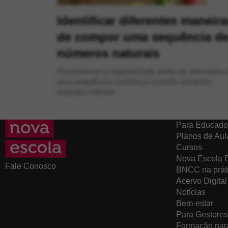
Identificar diferentes maneira
de compor uma sequência d
números naturais
Reconhecer a regularidade entre os intervalos 
uma sequência numérica usando números
naturais inteiros
Para Educado
Planos de Aul
Cursos
Nova Escola 
Fale Conosco
BNCC na prát
Acervo Digital
Notícias
Bem-estar
Para Gestores
Formação par