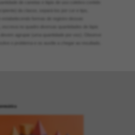
antidade de canetas e lápis de uso coletivo contido
cipiente) da classe, separá-los por cor e tipo,
 estabelecendo formas de registro dessas
, escreva no quadro diversas quantidades de lápis
 devem agrupar (uma quantidade por vez). Observe
lve o problema e os auxilie a chegar ao resultado.
temática