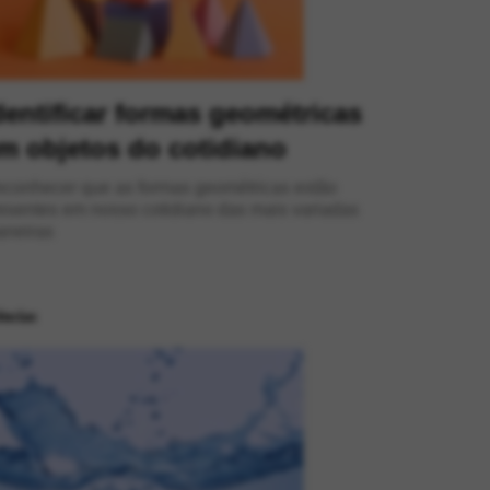
dentificar formas geométricas
m objetos do cotidiano
conhecer que as formas geométricas estão
esentes em nosso cotidiano das mais variadas
neiras
ências