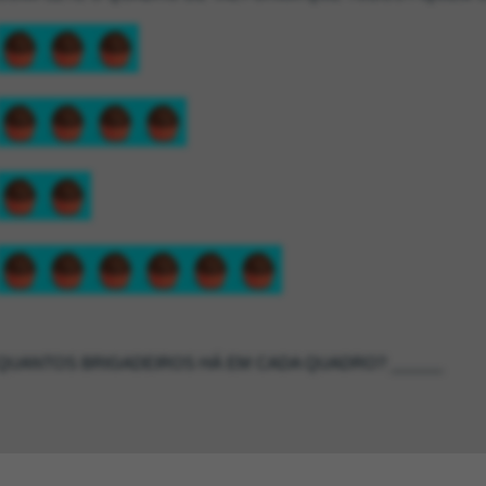
QUANTOS BRIGADEIROS HÁ EM CADA QUADRO? ______