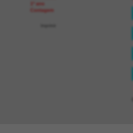
1º ano
Contagem
Imprimir