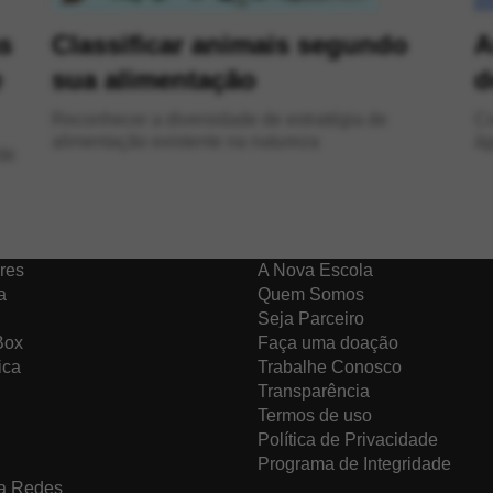
s
Classificar animais segundo
A
e
sua alimentação
d
Reconhecer a diversidade de estratégia de
Compree
alimentação existente na natureza
ág
de
res
A Nova Escola
a
Quem Somos
Seja Parceiro
Box
Faça uma doação
ica
Trabalhe Conosco
Transparência
Termos de uso
Política de Privacidade
Programa de Integridade
a Redes