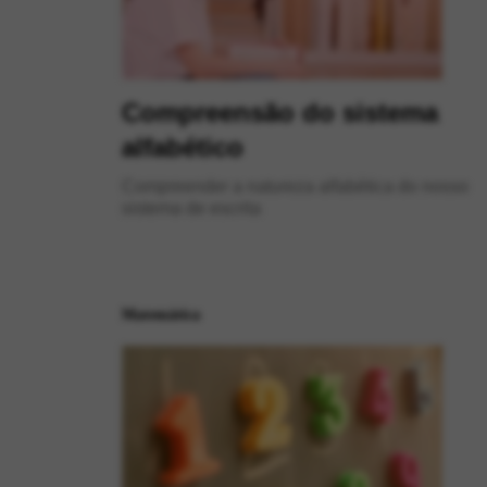
Compreensão do sistema
alfabético
Compreender a natureza alfabética do nosso
sistema de escrita
Matemática