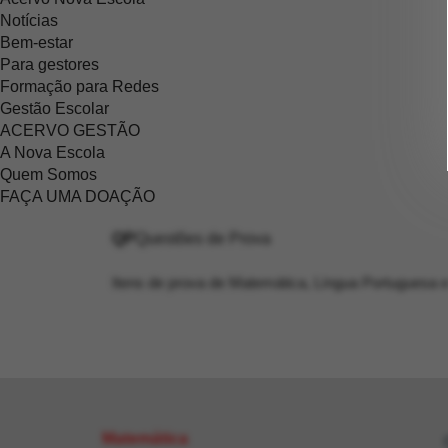
Notícias
Bem-estar
Para gestores
Formação para Redes
Gestão Escolar
ACERVO GESTÃO
A Nova Escola
Quem Somos
FAÇA UMA DOAÇÃO
QP
Questões de Prova
Itens de prova de Matemática, Língua Portuguesa e
Matemática