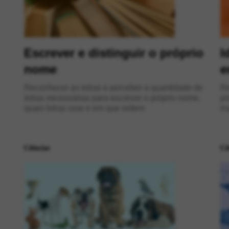
Escrever e distinguir o próprio
I
nome
e
Reconhecer as letras e perceber a quantidade de
Re
letras necessárias para escrever o próprio nome,
pr
quais letras usar e em que ordem
ma
Ciências
Ci