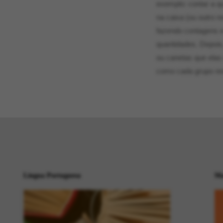
exemplo: contar a qu
na caixa (ou outro re
fazendo contagens e
quantidades. Depois
ou canetas que elas
como cada grupo reso
Língua Portuguesa
Ma