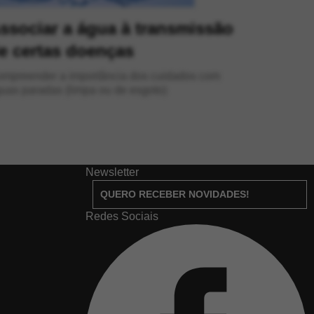
ssociar a água à transmissão
e certas doenças
nder a importância dos cuidados com
uas paradas (limpa ou de esgoto)
Newsletter
QUERO RECEBER NOVIDADES!
Redes Sociais