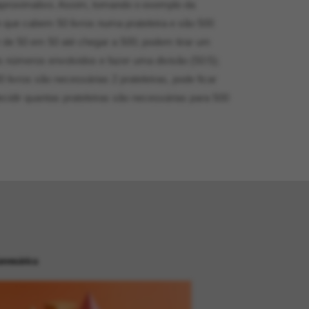
 aproximativo. Assim, tomando o exemplo da
e que cabem 50 livros numa prateleira e são 500
 de 50 em 50 até chegar a 500; podem tirar um
 números envolvidos e fazer uma divisão (50:5);
 livros são necessárias 2 prateleiras, pode ficar
decidir quantas prateleiras são necessárias para 500
temática