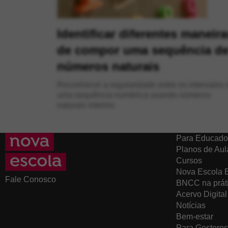
Identificar diferentes maneira
de compor uma sequência d
números naturais
Reconhecer a regularidade entre os intervalos 
uma sequência numérica usando números
naturais inteiros
Para Educado
Planos de Aul
Cursos
Nova Escola 
Fale Conosco
BNCC na prát
Acervo Digital
Notícias
Bem-estar
Para Gestores