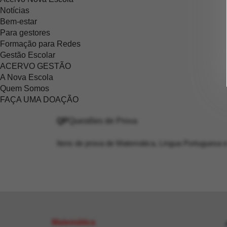
Notícias
Bem-estar
Para gestores
Formação para Redes
Gestão Escolar
ACERVO GESTÃO
A Nova Escola
Quem Somos
FAÇA UMA DOAÇÃO
QP
Questões de Prova
Itens de prova de Matemática, Língua Portuguesa e
Matemática