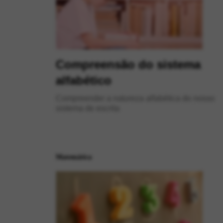
Compreensão do sistema
alfabético
Compreender a natureza alfabética do nosso
sistema de escrita
Matemática