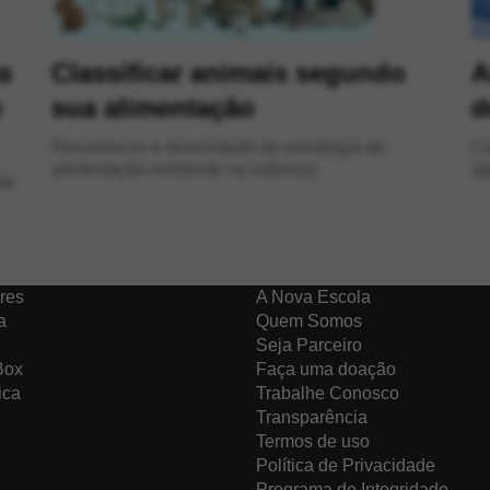
s
Classificar animais segundo
A
e
sua alimentação
d
Reconhecer a diversidade de estratégia de
Compree
alimentação existente na natureza
ág
de
res
A Nova Escola
a
Quem Somos
Seja Parceiro
Box
Faça uma doação
ica
Trabalhe Conosco
Transparência
Termos de uso
Política de Privacidade
Programa de Integridade