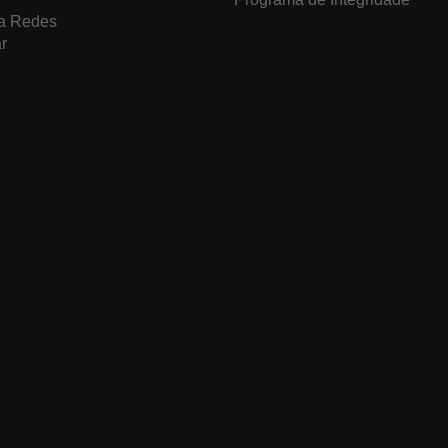
a Redes
r