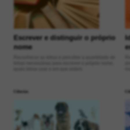
Escrever e distinguir o próprio
I
nome
e
Reconhecer as letras e perceber a quantidade de
Re
letras necessárias para escrever o próprio nome,
pr
quais letras usar e em que ordem
ma
Ciências
Ci