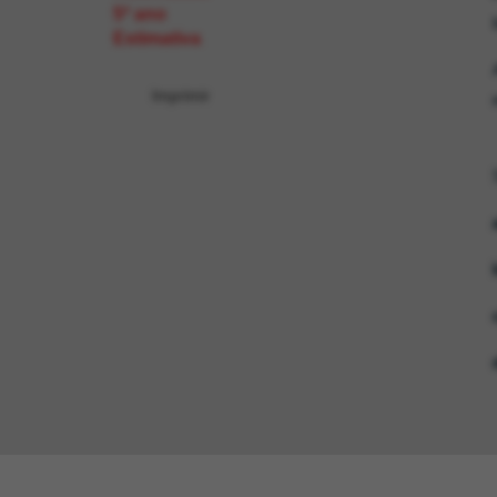
5º ano
Estimativa
Imprimir