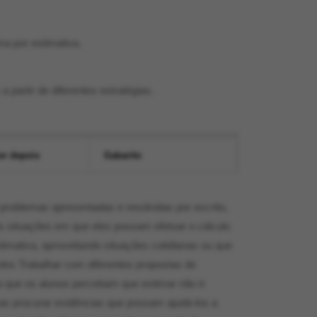
a por estimativa.
a partir de diferentes estratégias.
er depois
Gabarito
problemas apresentadas e resolvidas por escrito,
s situações em que eles possam efetuar o cálculo
imativa, aproveitando situações cotidianas ou que
eles Trabalhar com diferentes propostas de
a que os alunos percebam que estimar não é
mas procurar evidências que possam ajudá-los a