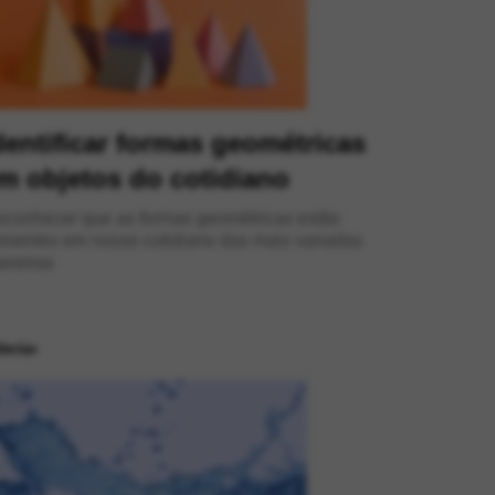
dentificar formas geométricas
m objetos do cotidiano
conhecer que as formas geométricas estão
esentes em nosso cotidiano das mais variadas
neiras
ências