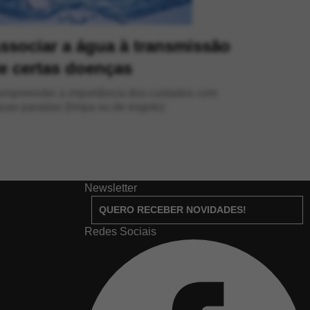
ssociar a água à transmissão
e certas doenças
nder a importância dos cuidados com
uas paradas (limpa ou de esgoto)
Newsletter
QUERO RECEBER NOVIDADES!
Redes Sociais