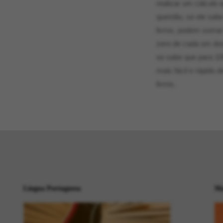
realizar um cálculo
questão, se ele sab
livros, podem somar
zero de cada um dos
se sabe que para 100
mais fácil e rápido 
livros.
Língua Portuguesa
Ma