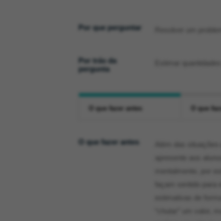
Por que perguntar
Resolver um problem
Por trás da
Estimar quantidades 
pergunta
O que fazer antes
O que faz
O que fazer antes
Além das situações-
apresente aos aluno
mentalmente, por est
façam sentido para 
estimativas de form
“chutar” um valor, 