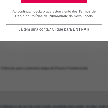
Ao continuar, declaro que estou ciente dos
Termos de
Uso
e da
Política de Privacidade
da Nova Escola
Já tem uma conta? Clique para
ENTRAR
 Ciências para a primeira etapa do Ensino Fundamental.
A biblioteca da escola está sendo ampliada para poder receber mais li