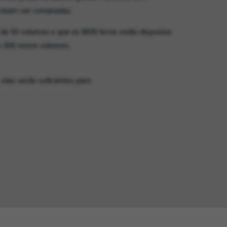
recisam ser compradas.
 de 50 volumes e que os 8690 livros estão dispostos
s 500 novos volumes.
elas serão suficientes para