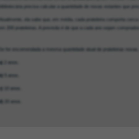
bibliotecária precisa calcular a quantidade de novas estantes que p
Atualmente, ela sabe que, em média, cada prateleira comporta cerca
em 200 prateleiras. A previsão é de que a cada ano sejam comprado
Se for encomendada a mesma quantidade atual de prateleiras novas, 
a)
2 anos.
b)
5 anos.
c)
10 anos.
d)
20 anos.