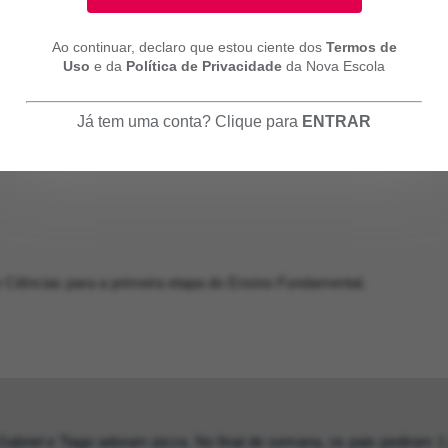
Ao continuar, declaro que estou ciente dos
Termos de
Uso
e da
Política de Privacidade
da Nova Escola
Já tem uma conta? Clique para
ENTRAR
 Ciências para a primeira etapa do Ensino Fundamental.
Gabriel e Tiago adoram pizza. No final de semana, os pais pediram 