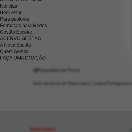
Notícias
Bem-estar
Para gestores
Formação para Redes
Gestão Escolar
ACERVO GESTÃO
A Nova Escola
Quem Somos
FAÇA UMA DOAÇÃO
QP
Questões de Prova
Itens de prova de Matemática, Língua Portuguesa e
Matemática