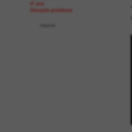
4º ano
Situação problema
Imprimir