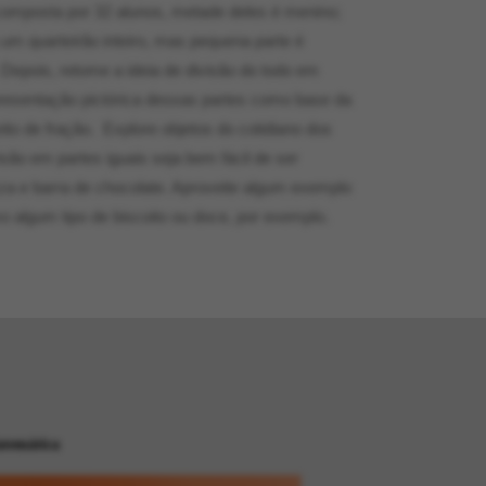
 composta por 32 alunos, metade deles é menino;
um quarteirão inteiro, mas pequena parte é
 Depois, retome a ideia de divisão do todo em
epresentação pictórica dessas partes como base da
to de fração. Explore objetos do cotidiano dos
são em partes iguais seja bem fácil de ser
za e barra de chocolate. Aproveite algum exemplo
mo algum tipo de biscoito ou doce, por exemplo.
temática