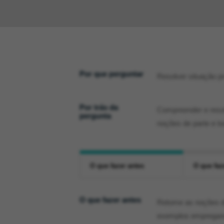
Por que perguntar
Resolver situação p
Por trás da
Compreender e resol
pergunta
noções de parte e to
O que fazer antes
O que faz
O que fazer antes
Retome as noções de
exemplos empregando