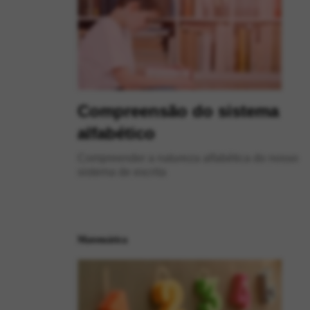
Compreensão do sistema
alfabético
Compreender a natureza alfabética do nosso
sistema de escrita
Matemática