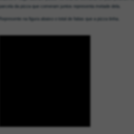
parcela da pizza que comeram juntos representa metade dela.
Represente na figura abaixo o total de fatias que a pizza tinha.