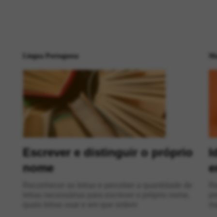
Língua Portuguesa
Ma
Escrever e distinguir o próprio
I
nome
e
Reconhecer as letras e perceber a quantidade de
Re
letras necessárias para escrever o próprio nome,
pr
quais letras usar e em que ordem
ma