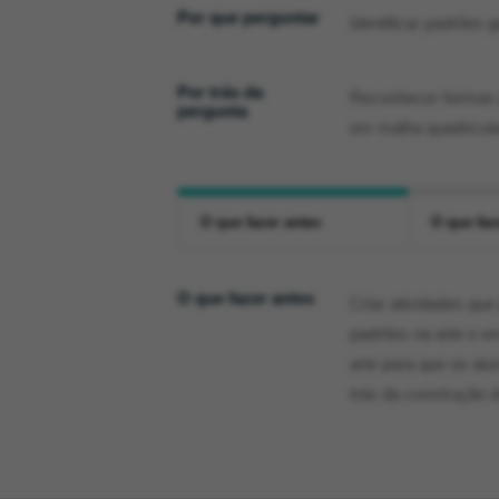
Por que perguntar
Identificar padrões
Por trás da
Reconhecer formas 
pergunta
em malha quadricula
O que fazer antes
O que faz
O que fazer antes
Criar atividades qu
padrões na arte e em
arte para que os al
trás da construção d