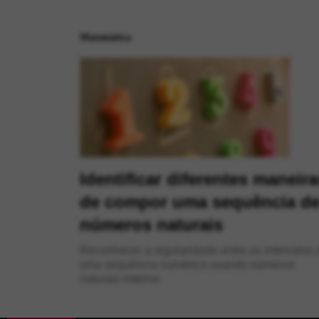
Matemática
Identificar diferentes maneira
de compor uma sequência d
números naturais
Reconhecer a regularidade entre os intervalos 
uma sequência numérica usando números
naturais inteiros