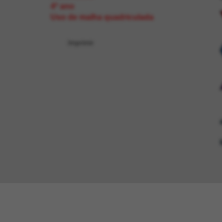
4º ano
Uso de malha quadriculada
Imprimir