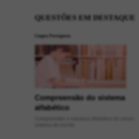
QUESTÕES EM DESTAQUE
Língua Portuguesa
Compreensão do sistema
alfabético
Compreender a natureza alfabética do nosso
sistema de escrita