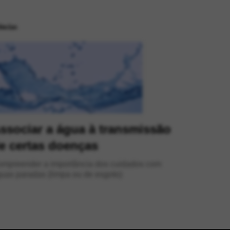
ências
ssociar a água à transmissão
e certas doenças
nder a importância dos cuidados com
uas paradas (limpa ou de esgoto)