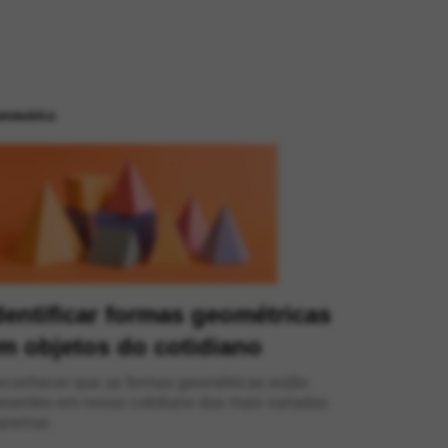
temática
dentificar formas geométricas
m objetos do cotidiano
conhecer que as formas geométricas estão
esentes em nosso cotidiano das mais variadas
neiras