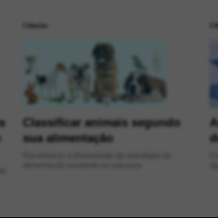
Ciências
Ci
s
Classificar animais segundo
A
e
sua alimentação
d
Reconhecer a diversidade de estratégia de
Compree
alimentação existente na natureza
ág
de