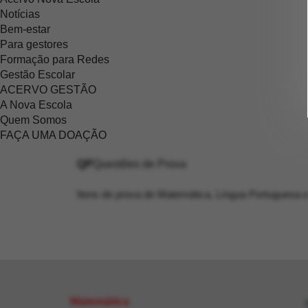
Notícias
Bem-estar
Para gestores
Formação para Redes
Gestão Escolar
ACERVO GESTÃO
A Nova Escola
Quem Somos
FAÇA UMA DOAÇÃO
QP
Questões de Prova
Itens de prova de Matemática, Língua Portuguesa e
Matemática