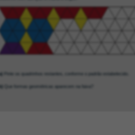
a)
Pinte os quadrinhos restantes, conforme o padrão estabelecido.
b)
Que formas geométricas aparecem na faixa?