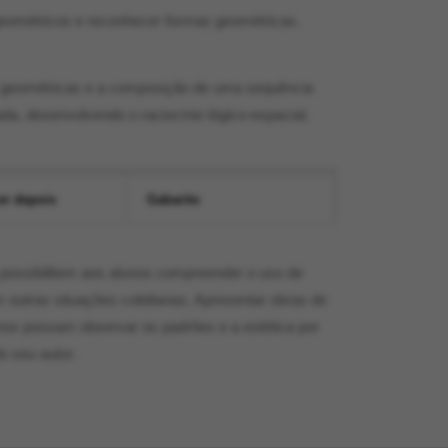
 geométricos e reconhecer formas geométricas.
geométricas e a composição de uma sequência
da, desenvolvendo o raciocínio lógico-espacial.
er depois
Gabarito
e possibilitem aos alunos compreender o uso de
 outras situações cotidianas. Apresentar obras de
unos possam observar os padrões e a estética por
o seu autor.