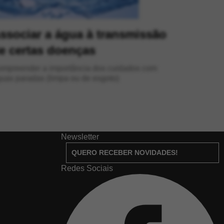
ssociar a água à transmissão
e certas doenças
nder a importância dos cuidados com
uas paradas (limpa ou de esgoto)
Newsletter
QUERO RECEBER NOVIDADES!
Redes Sociais