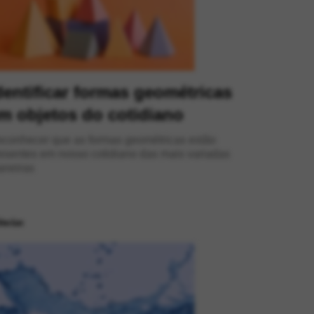
dentificar formas geométricas
m objetos do cotidiano
conhecer que as formas geométricas estão
esentes em nosso cotidiano das mais variadas
neiras
ências