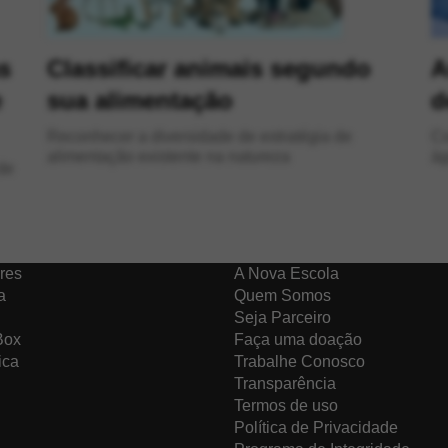
s
Classificar animais segundo
A
e
sua alimentação
d
Reconhecer a diversidade de estratégia de
Compree
alimentação existente na natureza
ág
de
res
A Nova Escola
a
Quem Somos
Seja Parceiro
Box
Faça uma doação
ica
Trabalhe Conosco
Transparência
Termos de uso
Política de Privacidade