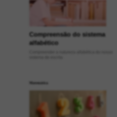
Compreensão do sistema
alfabético
Compreender a natureza alfabética do nosso
sistema de escrita
Matemática