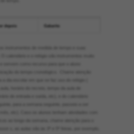
 de tempo.
er depois
Gabarito
os instrumentos de medida de tempo e suas
. O calendário e o relógio são instrumentos muito
 e servem como recurso para que o aluno
ização do tempo cronológico. Chame atenção
a a dia escolar em que se faz uso do relógio (
aula, horário do recreio, tempo da aula de
ário de entrada e saída, etc), e do calendário
eguinte, para a semana seguinte, passeio a ser
o mês, etc). Caso os alunos tenham atividades com
icos ao longo da semana, chame atenção para o
ssor x, as aulas são às 3ª e 5ª feiras, por exemplo.