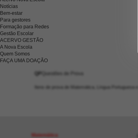
Notícias
Bem-estar
Para gestores
Formação para Redes
Gestão Escolar
ACERVO GESTÃO
A Nova Escola
Quem Somos
FAÇA UMA DOAÇÃO
QP
Questões de Prova
Itens de prova de Matemática, Língua Portuguesa e
Matemática