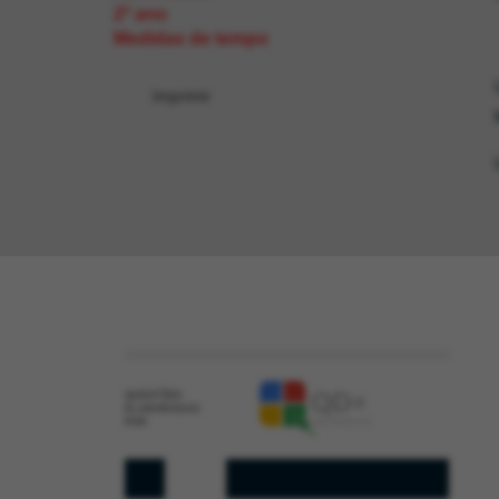
2º ano
Medidas de tempo
Imprimir
QUESTÕES
ELABORADAS
POR