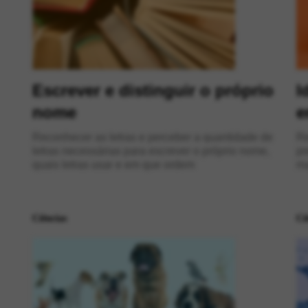
Escrever e distinguir o próprio
I
nome
e
Reconhecer as letras e perceber a quantidade de
Re
letras necessárias para escrever o próprio nome,
pr
quais letras usar e em que ordem
ma
Ciências
Ci