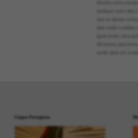
Mostre como sempre 
qualquer outro dia) 
que os alunos comp
dias estão contido
igual modo, uma qui
48 meses para forma
serão úteis em muita
Língua Portuguesa
Ma