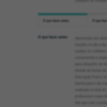
unidades de medida
O que fazer antes
O que faz
O que fazer antes
Apresentar aos alun
funções no dia a dia
usados no cotidiano
compreenda a organ
para situações do di
divisão do tempo da 
Educação Física, hor
(tarefa para o dia s
realizado no final d
professores específ
fato que com o profe