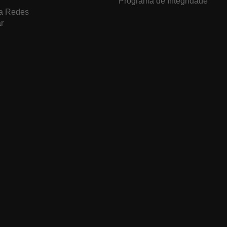
Programa de Integridade
a Redes
r