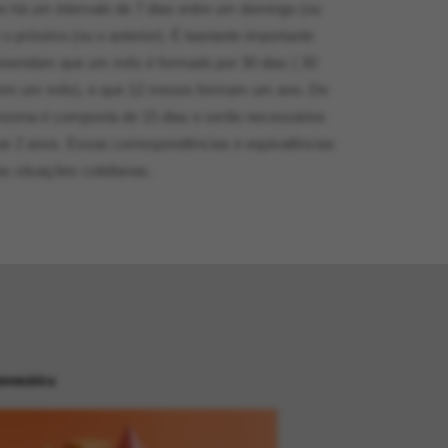
há um intervalo de 7 dias entre um domingo (ou
e o próximo (ou o anterior). É bastante importante
reendam que um mês é formado por 30 dias ( 30
s em um mês), e que 12 meses formam um ano. De
nzena é composta de 15 dias e serão necessários
r 2 anos. Essas correspondências e equivalências
s situações cotidianas.
temática