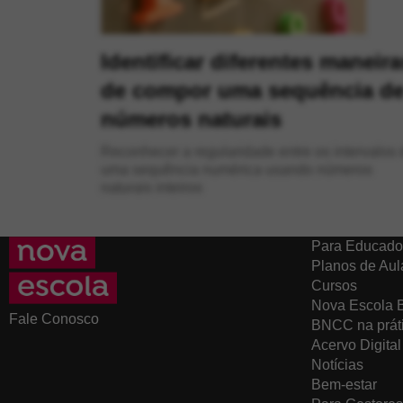
Identificar diferentes maneira
de compor uma sequência d
números naturais
Reconhecer a regularidade entre os intervalos 
uma sequência numérica usando números
naturais inteiros
Para Educado
Planos de Aul
Cursos
Nova Escola 
Fale Conosco
BNCC na prát
Acervo Digital
Notícias
Bem-estar