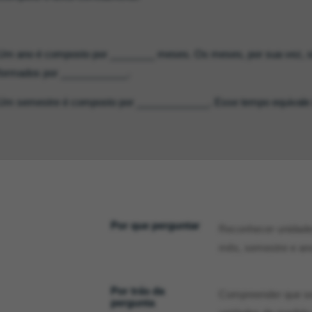
Um ano é composto por ________ meses. Os meses, por sua vez, 
formados por ____________.
Um semestre é composto por _____________. Esse tempo equivale
Por que perguntar
Reconhecer unidades
mês, semestre e ano
Por trás da
Compreender que se 
pergunta