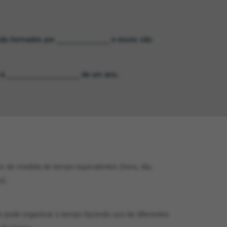
são formados por _____________ e esses são
 à __________________ de um ano.
 de medida de tempo equivalentes (hora, dia,
).
pode organizar o tempo fazendo uso de diferentes