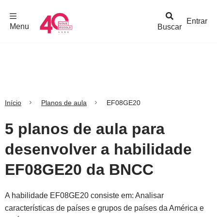
F
c
h
a
r
M
e
n
Logo
e
u
Entrar
Menu
Buscar
Nova
Escola
Início
Planos de aula
EF08GE20
5 planos de aula para
desenvolver a habilidade
EF08GE20 da BNCC
A habilidade EF08GE20 consiste em: Analisar
características de países e grupos de países da América e