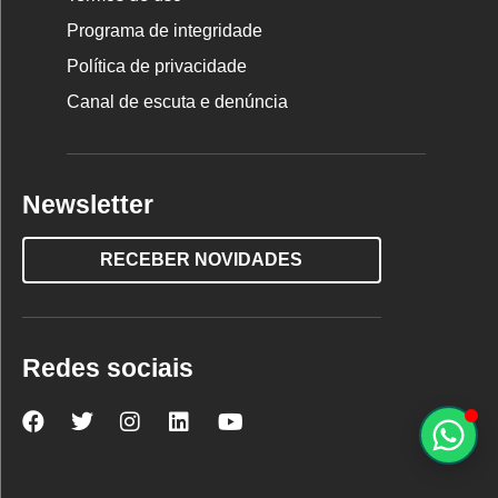
Programa de integridade
Política de privacidade
Canal de escuta e denúncia
Newsletter
RECEBER NOVIDADES
Redes sociais
Nova
Nova
Nova
Nova
Nova
Escola
Escola
Escola
Escola
Escola
no
no
no
no
no