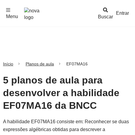
F
c
h
a
r
M
e
n
Logo
e
u
Entrar
Menu
Buscar
Nova
Escola
Início
Planos de aula
EF07MA16
5 planos de aula para
desenvolver a habilidade
EF07MA16 da BNCC
A habilidade EF07MA16 consiste em: Reconhecer se duas
expressões algébricas obtidas para descrever a