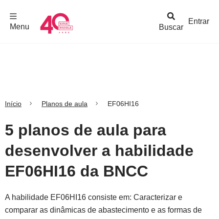
F
c
h
a
r
M
e
n
Logo
e
u
Entrar
Menu
Buscar
Nova
Escola
Início
Planos de aula
EF06HI16
5 planos de aula para
desenvolver a habilidade
EF06HI16 da BNCC
A habilidade EF06HI16 consiste em: Caracterizar e
comparar as dinâmicas de abastecimento e as formas de