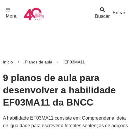
F
c
h
a
r
M
e
n
Logo
e
u
Entrar
Menu
Buscar
Nova
Escola
Início
Planos de aula
EF03MA11
9 planos de aula para
desenvolver a habilidade
EF03MA11 da BNCC
A habilidade EF03MA11 consiste em: Compreender a ideia
de igualdade para escrever diferentes sentenças de adições