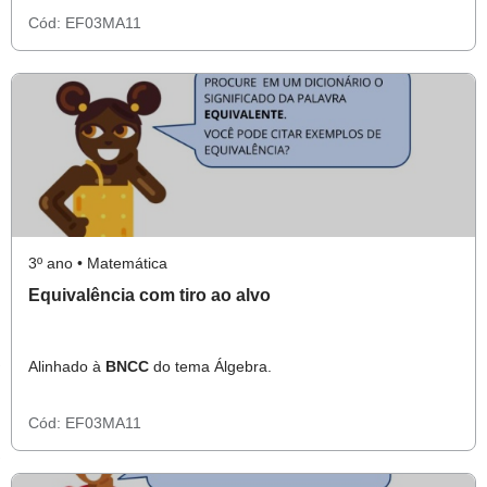
Cód:
EF03MA11
3º ano • Matemática
Equivalência com tiro ao alvo
Alinhado à
BNCC
do tema Álgebra.
Cód:
EF03MA11