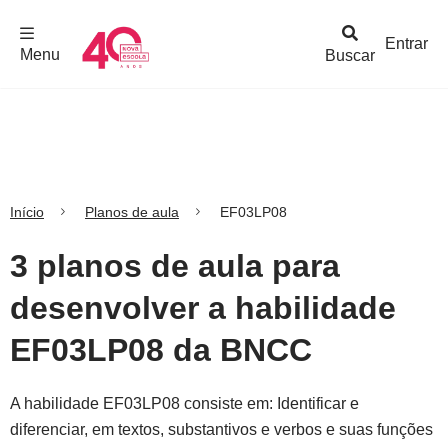
F
c
h
a
r
M
e
n
Logo
e
u
Entrar
Menu
Buscar
Nova
Escola
Início
Planos de aula
EF03LP08
3 planos de aula para
desenvolver a habilidade
EF03LP08 da BNCC
A habilidade EF03LP08 consiste em: Identificar e
diferenciar, em textos, substantivos e verbos e suas funções