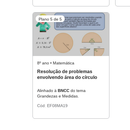
Plano 5 de 5
8º ano • Matemática
Resolução de problemas
envolvendo área do círculo
Alinhado à
BNCC
do tema
Grandezas e Medidas.
Cód:
EF08MA19