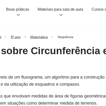
Boas práticas
Materiais para sala de aula
l
8º ano
Matemática
Sequência
 sobre Circunferência 
r meio de um fluxograma, um algoritmo para a construçã
l e da utilização de esquadros e compasso.
as que envolvam medidas de área de figuras geométricas
s), em situações como determinar medida de terrenos.