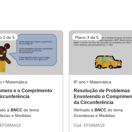
o 2 de 5
Plano 3 de 5
o • Matemática
8º ano • Matemática
úmero e o Comprimento
Resolução de Problemas
ircunferência
Envolvendo o Comprimen
da Circunferência
hado à
BNCC
do tema
Alinhado à
BNCC
do tema
dezas e Medidas.
Grandezas e Medidas.
EF08MA19
Cód:
EF08MA19