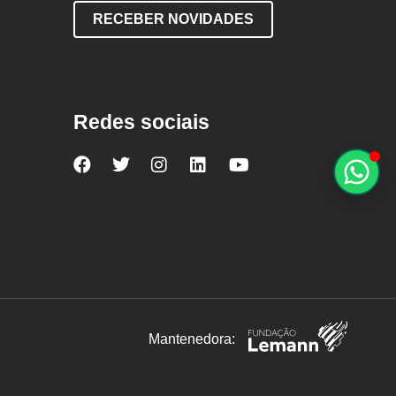
RECEBER NOVIDADES
Redes sociais
Nova
Nova
Nova
Nova
Nova
Escola
Escola
Escola
Escola
Escola
no
no
no
no
no
Facebook
Twitter
Instagram
LinkedIn
YouTube
Mantenedora: