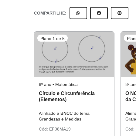
COMPARTILHE:
Plano 1 de 5
Plan
8º ano • Matemática
8º an
Círculo e Circunferência
O N
(Elementos)
da C
Alinhado à
BNCC
do tema
Alin
Grandezas e Medidas.
Gran
Cód:
EF08MA19
Cód: