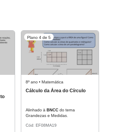
Plano 4 de 5
8º ano • Matemática
Cálculo da Área do Círculo
to
Alinhado à
BNCC
do tema
Grandezas e Medidas.
Cód:
EF08MA19