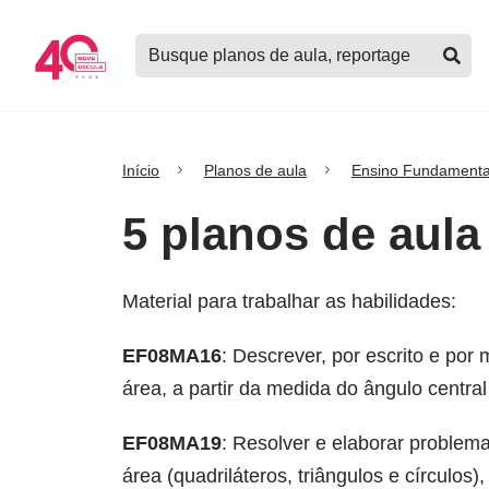
Logo
Buscar
Nova
planos
Escola
de
aula,
notícias,
cursos
Início
Planos de aula
Ensino Fundamenta
e
mais
5 planos de aula
Material para trabalhar as habilidades:
EF08MA16
: Descrever, por escrito e po
área, a partir da medida do ângulo centra
EF08MA19
: Resolver e elaborar problem
área (quadriláteros, triângulos e círculo