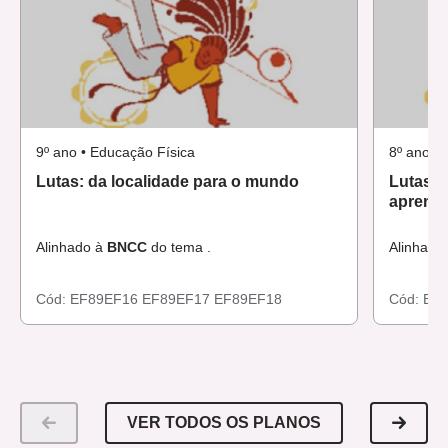
9º ano • Educação Física
8º ano •
Lutas: da localidade para o mundo
Lutas 
aprend
Alinhado à
BNCC
do tema .
Alinhado
Cód:
EF89EF16
EF89EF17
EF89EF18
Cód:
EF
VER TODOS OS PLANOS