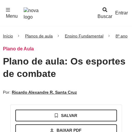
F
c
h
a
r
M
e
n
Logo
e
u
Entrar
Menu
Buscar
Nova
Escola
Início
Planos de aula
Ensino Fundamental
8º ano
Plano de Aula
Plano de aula: Os esportes
de combate
Por:
Ricardo Alexandre R. Santa Cruz
SALVAR
BAIXAR PDF