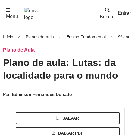
F
c
h
a
r
M
e
n
Logo
e
u
Entrar
Menu
Buscar
Nova
Escola
Início
Planos de aula
Ensino Fundamental
9º ano
Plano de Aula
Plano de aula: Lutas: da
localidade para o mundo
Por:
Edmilson Fernandes Doirado
SALVAR
BAIXAR PDF