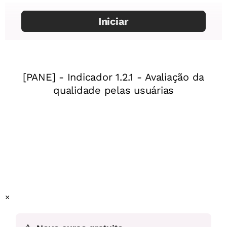
Autor:
Edmilson Fernandes Doirado
Mentor:
Edison de Jesus Manoel
Especialista da área:
Luis Henrique Martins
Vasquinho
×