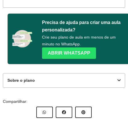
Precisa de ajuda para criar uma aula
personalizada?
Crie seu plano de aula em menos de um
minuto no WhatsApp.
ABRIR WHATSAPP
Sobre o plano
Compartilhar:
Este plano de atividade foi
elaborado pelo time de autores
NOVA ESCOLA.